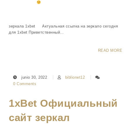
зеркала 1xbet
Актуальная ссылка на зеркало сегодня
для 1xbet Приветственный…
READ MORE
junio 30, 2022
biblionet12
0 Comments
1xBet Официальный
сайт зеркал