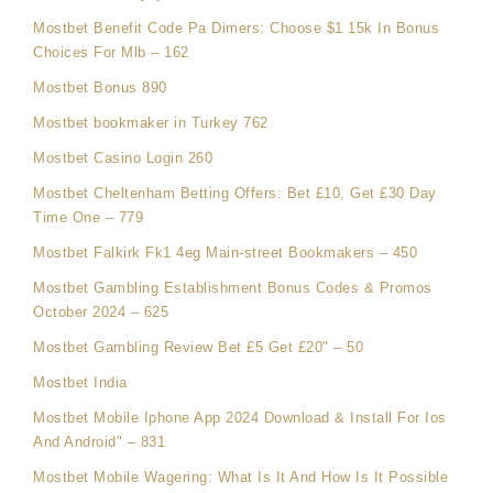
Mostbet Benefit Code Pa Dimers: Choose $1 15k In Bonus
Choices For Mlb – 162
Mostbet Bonus 890
Mostbet bookmaker in Turkey 762
Mostbet Casino Login 260
Mostbet Cheltenham Betting Offers: Bet £10, Get £30 Day
Time One – 779
Mostbet Falkirk Fk1 4eg Main-street Bookmakers – 450
Mostbet Gambling Establishment Bonus Codes & Promos
October 2024 – 625
Mostbet Gambling Review Bet £5 Get £20" – 50
Mostbet India
Mostbet Mobile Iphone App 2024 Download & Install For Ios
And Android" – 831
Mostbet Mobile Wagering: What Is It And How Is It Possible