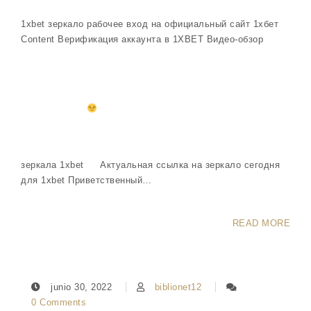
1xbet зеркало рабочее вход на официальный сайт 1хбет
Content Верификация аккаунта в 1XBET Видео-обзор
зеркала 1xbet
Актуальная ссылка на зеркало сегодня
для 1xbet Приветственный…
READ MORE
junio 30, 2022
biblionet12
0 Comments