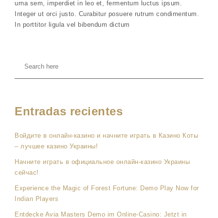
urna sem, imperdiet in leo et, fermentum luctus ipsum.
Integer ut orci justo. Curabitur posuere rutrum condimentum.
In porttitor ligula vel bibendum dictum
Entradas recientes
Войдите в онлайн-казино и начните играть в Казино Коты
– лучшее казино Украины!
Начните играть в официальное онлайн-казино Украины
сейчас!
Experience the Magic of Forest Fortune: Demo Play Now for
Indian Players
Entdecke Avia Masters Demo im Online-Casino: Jetzt in