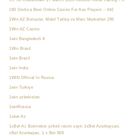
180 Slottica Best Online Casino For Aus Players – 442
1Win AZ Bonuslar, Mobil Tətbiq və Mərc Marketləri 285
1Win AZ Casino
1win Bangladesh 9
1Win Brasil
1win Brazil
1win India
1WIN Official In Russia
1win Turkiye
1win uzbekistan
1winRussia
1xbet Az
1xBet Az Bukmeker şirkəti rəsmi saytı 1xBet Azərbaycan,
xBet Azerbaijan, 1 x Bet 958