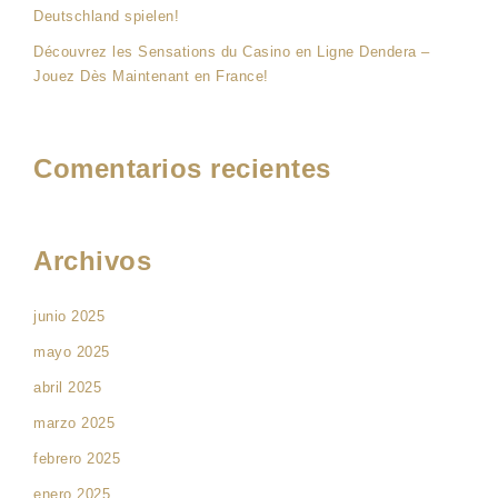
Deutschland spielen!
Découvrez les Sensations du Casino en Ligne Dendera –
Jouez Dès Maintenant en France!
Comentarios recientes
Archivos
junio 2025
mayo 2025
abril 2025
marzo 2025
febrero 2025
enero 2025