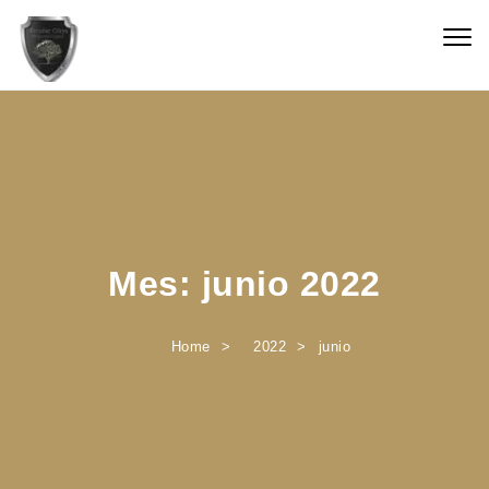
Skip to content
Togg
navig
Mes:
junio 2022
Home
2022
junio