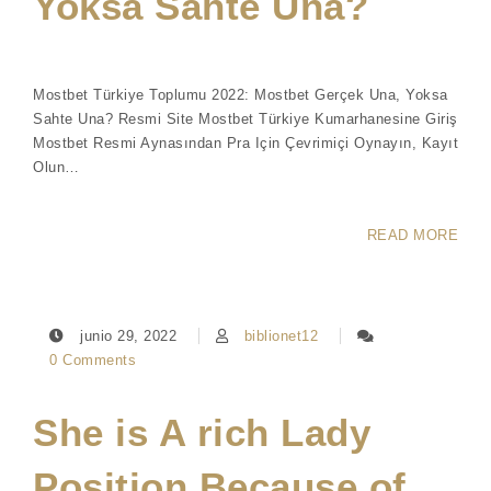
Yoksa Sahte Una?
Mostbet Türkiye Toplumu 2022: Mostbet Gerçek Una, Yoksa
Sahte Una? Resmi Site Mostbet Türkiye Kumarhanesine Giriş
Mostbet Resmi Aynasından Pra Için Çevrimiçi Oynayın, Kayıt
Olun…
READ MORE
junio 29, 2022
biblionet12
0 Comments
She is A rich Lady
Position Because of