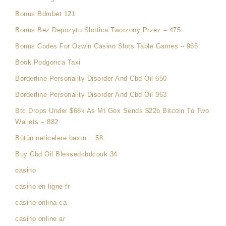
Bonus Bdmbet 121
Bonus Bez Depozytu Slottica Tworzony Przez – 475
Bonus Codes For Ozwin Casino Slots Table Games – 965
Book Podgorica Taxi
Borderline Personality Disorder And Cbd Oil 650
Borderline Personality Disorder And Cbd Oil 963
Btc Drops Under $68k As Mt Gox Sends $22b Bitcoin To Two
Wallets – 882
Bütün nəticələrə baxın .. 58
Buy Cbd Oil Blessedcbdcouk 34
casino
casino en ligne fr
casino onlina ca
casino online ar