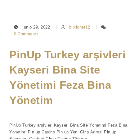
junio 29, 2022
biblionet12
0 Comments
PinUp Turkey arşivleri
Kayseri Bina Site
Yönetimi Feza Bina
Yönetim
PinUp Turkey arşivleri Kayseri Bina Site Yönetimi Feza Bina
Yönetimi Pin up Casino Pin up Yeni Giriş Adresi Pin up
Bonusları Content Glory Casino Türkıye…