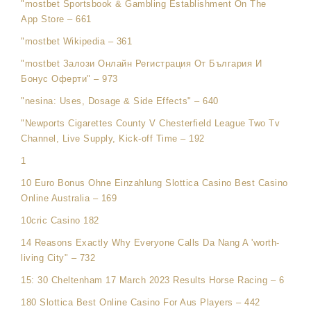
"‎mostbet Sportsbook & Gambling Establishment On The
App Store – 661
"mostbet Wikipedia – 361
"mostbet Залози Онлайн Регистрация От България И
Бонус Оферти" – 973
"nesina: Uses, Dosage & Side Effects" – 640
"Newports Cigarettes County V Chesterfield League Two Tv
Channel, Live Supply, Kick-off Time – 192
1
10 Euro Bonus Ohne Einzahlung Slottica Casino Best Casino
Online Australia – 169
10cric Casino 182
14 Reasons Exactly Why Everyone Calls Da Nang A 'worth-
living City" – 732
15: 30 Cheltenham 17 March 2023 Results Horse Racing – 6
180 Slottica Best Online Casino For Aus Players – 442