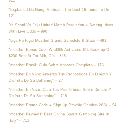
921
"Explained Da Nang, Vietnam: The Best 16 Items To Do –
121
"fc Seoul Vs Jeju United Match Prediction & Betting Ideas
With Live Odds – 998
"Liga Portugal Mostbet Stand, Schedule & Stats – 491
"mostbet Bonus Code Wral365 Activates $1k Back-up Or
$200 Benefit For Mlb, Cfb – 818
"mostbet Brasil: Guia Sobre Apostas Completo – 176
"mostbet En Vivo: Anverso Tus Pronósticos En Directo Y
Disfruta De Su Buffering" – 27
"mostbet En Vivo: Cara Tus Pronósticos Sobre Directo Y
Disfruta De Su Streaming" – 718
"mostbet Promo Code & Sign Up Provide October 2024 – 54
"mostbet Review It Best Online Sports Gambling Site In
Italy" – 713