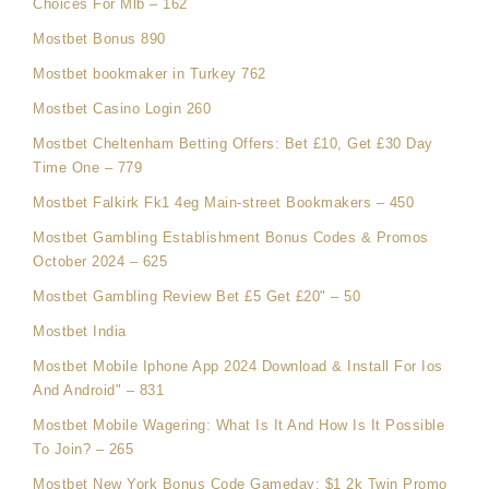
Choices For Mlb – 162
Mostbet Bonus 890
Mostbet bookmaker in Turkey 762
Mostbet Casino Login 260
Mostbet Cheltenham Betting Offers: Bet £10, Get £30 Day
Time One – 779
Mostbet Falkirk Fk1 4eg Main-street Bookmakers – 450
Mostbet Gambling Establishment Bonus Codes & Promos
October 2024 – 625
Mostbet Gambling Review Bet £5 Get £20" – 50
Mostbet India
Mostbet Mobile Iphone App 2024 Download & Install For Ios
And Android" – 831
Mostbet Mobile Wagering: What Is It And How Is It Possible
To Join? – 265
Mostbet New York Bonus Code Gameday: $1 2k Twin Promo