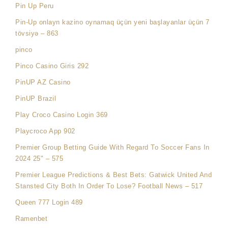
Pin Up Peru
Pin-Up onlayn kazino oynamaq üçün yeni başlayanlar üçün 7
tövsiyə – 863
pinco
Pinco Casino Giris 292
PinUP AZ Casino
PinUP Brazil
Play Croco Casino Login 369
Playcroco App 902
Premier Group Betting Guide With Regard To Soccer Fans In
2024 25" – 575
Premier League Predictions & Best Bets: Gatwick United And
Stansted City Both In Order To Lose? Football News – 517
Queen 777 Login 489
Ramenbet