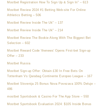
Mostbet Registration How To Sign Up & Sign In" – 613
Mostbet Review 2024 #1 Betting Web-site For Online
Athletics Betting – 506
Mostbet Review Inside The Uk" – 137
Mostbet Review Inside The Uk" – 214
Mostbet Review The Bookie Along With The Biggest Bet
Selection – 602
Mostbet Reward Code 'thenews' Opens First-bet Sign-up
Offer – 233
Mostbet Russia
Mostbet Sign-up Offer: Obtain £30 In Free Bets On
Tottenham Vs Qarabag Continente Europeo League – 167
Mostbet Slovenija 25 Bonus Nova Povezava 100% Deluje –
486
‎mostbet Sportsbook & Casino For The App Store – 550
Mostbet Sportsbook Evaluation 2024: $105 Inside Bonus