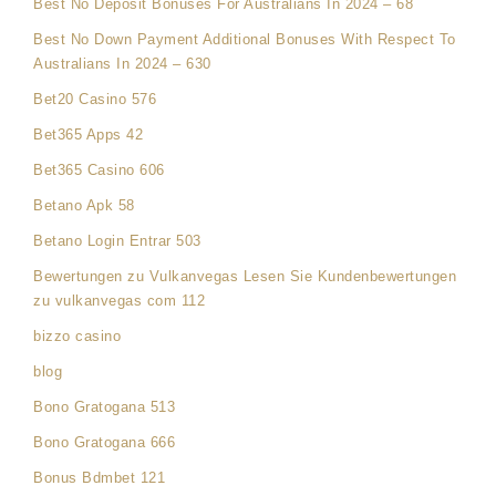
Best No Deposit Bonuses For Australians In 2024 – 68
Best No Down Payment Additional Bonuses With Respect To
Australians In 2024 – 630
Bet20 Casino 576
Bet365 Apps 42
Bet365 Casino 606
Betano Apk 58
Betano Login Entrar 503
Bewertungen zu Vulkanvegas Lesen Sie Kundenbewertungen
zu vulkanvegas com 112
bizzo casino
blog
Bono Gratogana 513
Bono Gratogana 666
Bonus Bdmbet 121