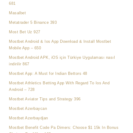
681
Masalbet
Metatrader 5 Binance 393
Most Bet Uz 927
Mostbet Android & Ios App Download & Install Mostbet
Mobile App – 650
Mostbet Android APK, iOS için Türkiye Uygulaması nasıl
indirilir 867
Mostbet App: A Must for Indian Bettors 48
Mostbet Athletics Betting App With Regard To Ios And
Android – 728
Mostbet Aviator Tips and Strategy 396
Mostbet Azerbaycan
Mostbet Azerbaydjan
Mostbet Benefit Code Pa Dimers: Choose $1 15k In Bonus