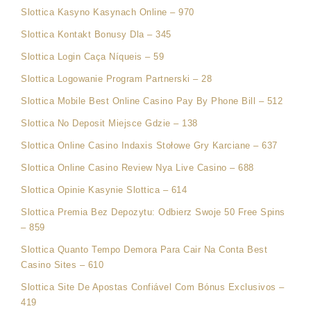
Slottica Kasyno Kasynach Online – 970
Slottica Kontakt Bonusy Dla – 345
Slottica Login Caça Níqueis – 59
Slottica Logowanie Program Partnerski – 28
Slottica Mobile Best Online Casino Pay By Phone Bill – 512
Slottica No Deposit Miejsce Gdzie – 138
Slottica Online Casino Indaxis Stołowe Gry Karciane – 637
Slottica Online Casino Review Nya Live Casino – 688
Slottica Opinie Kasynie Slottica – 614
Slottica Premia Bez Depozytu: Odbierz Swoje 50 Free Spins
– 859
Slottica Quanto Tempo Demora Para Cair Na Conta Best
Casino Sites – 610
Slottica Site De Apostas Confiável Com Bónus Exclusivos –
419