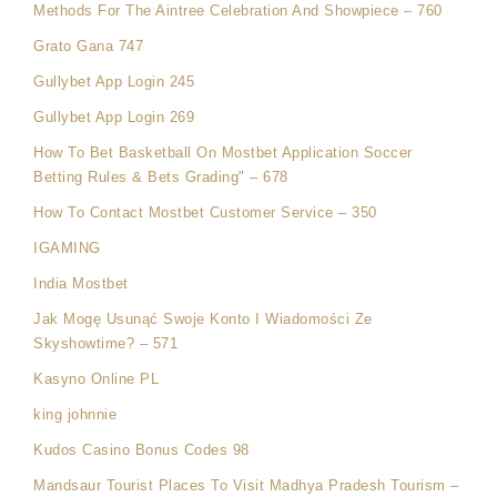
Methods For The Aintree Celebration And Showpiece – 760
Grato Gana 747
Gullybet App Login 245
Gullybet App Login 269
How To Bet Basketball On Mostbet Application Soccer
Betting Rules & Bets Grading" – 678
How To Contact Mostbet Customer Service – 350
IGAMING
India Mostbet
Jak Mogę Usunąć Swoje Konto I Wiadomości Ze
Skyshowtime? – 571
Kasyno Online PL
king johnnie
Kudos Casino Bonus Codes 98
Mandsaur Tourist Places To Visit Madhya Pradesh Tourism –