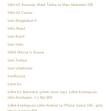
1Win AZ Bonuslar, Mobil Tətbiq və Mərc Marketləri 285
1Win AZ Casino
1win Bangladesh 9
1Win Brasil
1win Brazil
1win India
1WIN Official In Russia
1win Turkiye
1win uzbekistan
1winRussia
1xbet Az
1xBet Az Bukmeker şirkəti rəsmi saytı 1xBet Azərbaycan,
xBet Azerbaijan, 1 x Bet 958
1xBet Azərbaycan yükle Android və iPhone: bonus 100 , giriş,
idman mərcləri 308