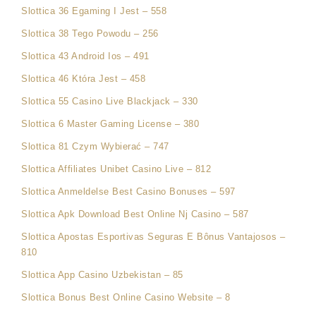
Slottica 36 Egaming I Jest – 558
Slottica 38 Tego Powodu – 256
Slottica 43 Android Ios – 491
Slottica 46 Która Jest – 458
Slottica 55 Casino Live Blackjack – 330
Slottica 6 Master Gaming License – 380
Slottica 81 Czym Wybierać – 747
Slottica Affiliates Unibet Casino Live – 812
Slottica Anmeldelse Best Casino Bonuses – 597
Slottica Apk Download Best Online Nj Casino – 587
Slottica Apostas Esportivas Seguras E Bônus Vantajosos –
810
Slottica App Casino Uzbekistan – 85
Slottica Bonus Best Online Casino Website – 8