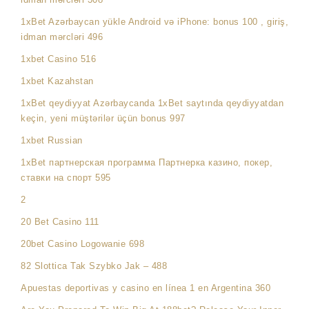
1xBet Azərbaycan yükle Android və iPhone: bonus 100 , giriş,
idman mərcləri 496
1xbet Casino 516
1xbet Kazahstan
1xBet qeydiyyat Azərbaycanda 1xBet saytında qeydiyyatdan
keçin, yeni müştərilər üçün bonus 997
1xbet Russian
1xBet партнерская программа Партнерка казино, покер,
ставки на спорт 595
2
20 Bet Casino 111
20bet Casino Logowanie 698
82 Slottica Tak Szybko Jak – 488
Apuestas deportivas y casino en línea 1 en Argentina 360