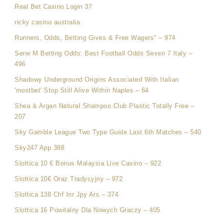
Real Bet Casino Login 37
ricky casino australia
Runners, Odds, Betting Gives & Free Wagers" – 974
Serie M Betting Odds: Best Football Odds Seven 7 Italy –
496
Shadowy Underground Origins Associated With Italian
'mostbet' Stop Still Alive Within Naples – 64
Shea & Argan Natural Shampoo Club Plastic Totally Free –
207
Sky Gamble League Two Type Guide Last 6th Matches – 540
Sky247 App 388
Slottica 10 € Bonus Malaysia Live Casino – 922
Slottica 10€ Oraz Tradycyjny – 972
Slottica 138 Chf Inr Jpy Ars – 374
Slottica 16 Powitalny Dla Nowych Graczy – 405