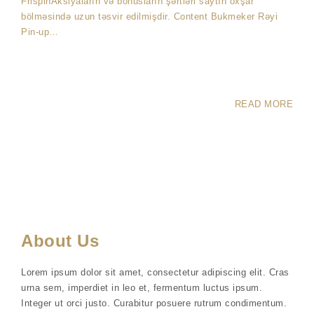
FrispinAksiyaların və bonusların şərtləri saytın oxşar
bölməsində uzun təsvir edilmişdir. Content Bukmeker Rəyi
Pin-up…
READ MORE
About Us
Lorem ipsum dolor sit amet, consectetur adipiscing elit. Cras
urna sem, imperdiet in leo et, fermentum luctus ipsum.
Integer ut orci justo. Curabitur posuere rutrum condimentum.