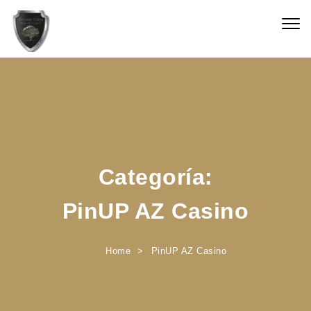
Skip to content
Togg
navig
Categoría:
PinUP AZ Casino
Home
PinUP AZ Casino