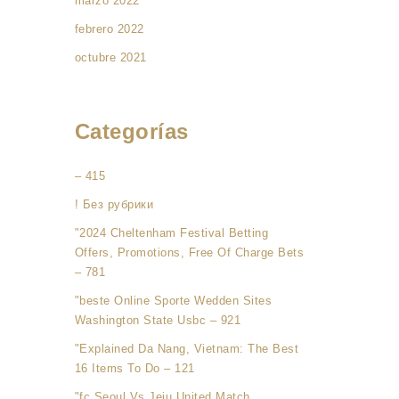
marzo 2022
febrero 2022
octubre 2021
Categorías
– 415
! Без рубрики
"2024 Cheltenham Festival Betting
Offers, Promotions, Free Of Charge Bets
– 781
"beste Online Sporte Wedden Sites
Washington State Usbc – 921
"Explained Da Nang, Vietnam: The Best
16 Items To Do – 121
"fc Seoul Vs Jeju United Match