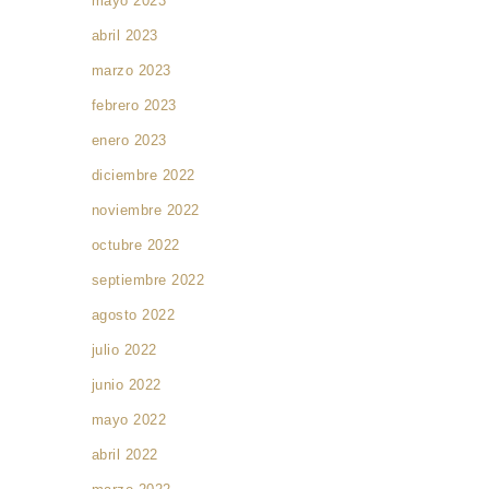
mayo 2023
abril 2023
marzo 2023
febrero 2023
enero 2023
diciembre 2022
noviembre 2022
octubre 2022
septiembre 2022
agosto 2022
julio 2022
junio 2022
mayo 2022
abril 2022