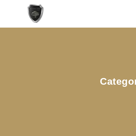
Skip to content
Catego