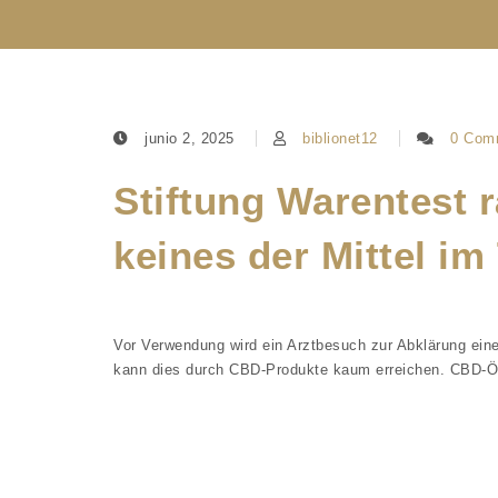
junio 2, 2025
biblionet12
0 Com
Stiftung Warentest 
keines der Mittel im 
Vor Verwendung wird ein Arztbesuch zur Abklärung ein
kann dies durch CBD-Produkte kaum erreichen. CBD-