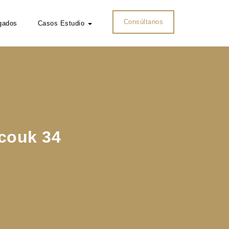
Consúltanos
gados
Casos Estudio
couk 34