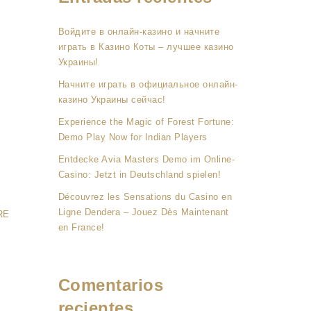
Войдите в онлайн-казино и начните
играть в Казино Коты – лучшее казино
Украины!
Начните играть в официальное онлайн-
казино Украины сейчас!
Experience the Magic of Forest Fortune:
Demo Play Now for Indian Players
Entdecke Avia Masters Demo im Online-
Casino: Jetzt in Deutschland spielen!
Découvrez les Sensations du Casino en
Ligne Dendera – Jouez Dès Maintenant
RE
en France!
Comentarios
recientes