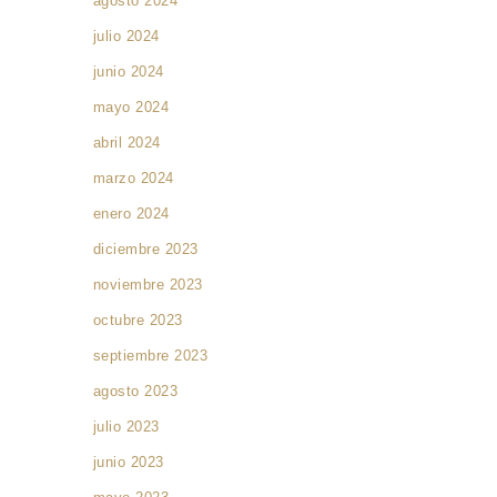
agosto 2024
julio 2024
junio 2024
mayo 2024
abril 2024
marzo 2024
enero 2024
diciembre 2023
noviembre 2023
octubre 2023
septiembre 2023
agosto 2023
julio 2023
junio 2023