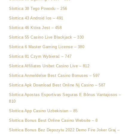
Slottica 38 Tego Powodu – 256
Slottica 43 Android Ios – 491
Slottica 46 Która Jest – 458
Slottica 55 Casino Live Blackjack – 330
Slottica 6 Master Gaming License – 380
Slottica 81 Czym Wybierać – 747
Slottica Affiliates Unibet Casino Live – 812
Slottica Anmeldelse Best Casino Bonuses – 597
Slottica Apk Download Best Online Nj Casino – 587
Slottica Apostas Esportivas Seguras E Bônus Vantajosos –
810
Slottica App Casino Uzbekistan – 85
Slottica Bonus Best Online Casino Website – 8
Slottica Bonus Bez Depozytu 2022 Demo Fire Joker Graj –