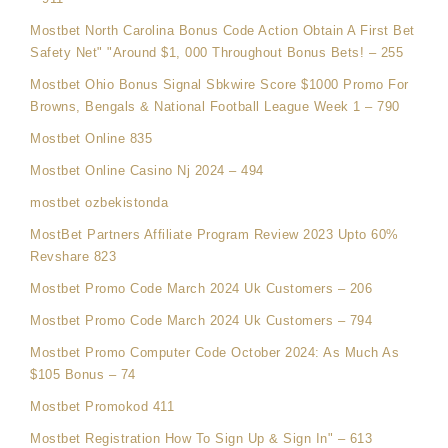
Mostbet North Carolina Bonus Code Action Obtain A First Bet
Safety Net" "Around $1, 000 Throughout Bonus Bets! – 255
Mostbet Ohio Bonus Signal Sbkwire Score $1000 Promo For
Browns, Bengals & National Football League Week 1 – 790
Mostbet Online 835
Mostbet Online Casino Nj 2024 – 494
mostbet ozbekistonda
MostBet Partners Affiliate Program Review 2023 Upto 60%
Revshare 823
Mostbet Promo Code March 2024 Uk Customers – 206
Mostbet Promo Code March 2024 Uk Customers – 794
Mostbet Promo Computer Code October 2024: As Much As
$105 Bonus – 74
Mostbet Promokod 411
Mostbet Registration How To Sign Up & Sign In" – 613