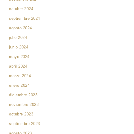
octubre 2024
septiembre 2024
agosto 2024
julio 2024
junio 2024
mayo 2024
abril 2024
marzo 2024
enero 2024
diciembre 2023
noviembre 2023
octubre 2023
septiembre 2023
agosto 2023