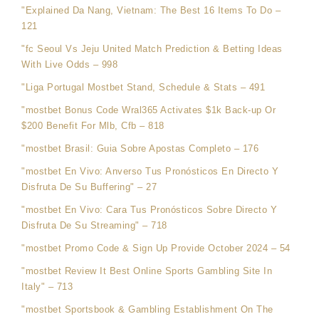
"Explained Da Nang, Vietnam: The Best 16 Items To Do –
121
"fc Seoul Vs Jeju United Match Prediction & Betting Ideas
With Live Odds – 998
"Liga Portugal Mostbet Stand, Schedule & Stats – 491
"mostbet Bonus Code Wral365 Activates $1k Back-up Or
$200 Benefit For Mlb, Cfb – 818
"mostbet Brasil: Guia Sobre Apostas Completo – 176
"mostbet En Vivo: Anverso Tus Pronósticos En Directo Y
Disfruta De Su Buffering" – 27
"mostbet En Vivo: Cara Tus Pronósticos Sobre Directo Y
Disfruta De Su Streaming" – 718
"mostbet Promo Code & Sign Up Provide October 2024 – 54
"mostbet Review It Best Online Sports Gambling Site In
Italy" – 713
"‎mostbet Sportsbook & Gambling Establishment On The