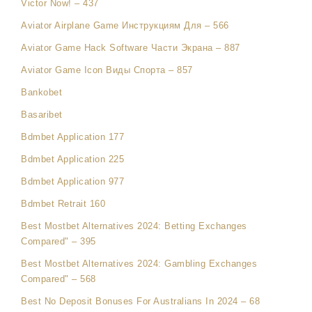
Victor Now! – 437
Aviator Airplane Game Инструкциям Для – 566
Aviator Game Hack Software Части Экрана – 887
Aviator Game Icon Виды Спорта – 857
Bankobet
Basaribet
Bdmbet Application 177
Bdmbet Application 225
Bdmbet Application 977
Bdmbet Retrait 160
Best Mostbet Alternatives 2024: Betting Exchanges
Compared" – 395
Best Mostbet Alternatives 2024: Gambling Exchanges
Compared" – 568
Best No Deposit Bonuses For Australians In 2024 – 68