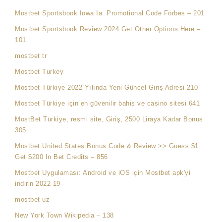
Mostbet Sportsbook Iowa Ia: Promotional Code Forbes – 201
Mostbet Sportsbook Review 2024 Get Other Options Here –
101
mostbet tr
Mostbet Turkey
Mostbet Türkiye 2022 Yılında Yeni Güncel Giriş Adresi 210
Mostbet Türkiye için en güvenilir bahis ve casino sitesi 641
MostBet Türkiye, resmi site, Giriş, 2500 Liraya Kadar Bonus
305
Mostbet United States Bonus Code & Review >> Guess $1
Get $200 In Bet Credits – 856
Mostbet Uygulaması: Android ve iOS için Mostbet apk'yi
indirin 2022 19
mostbet uz
New York Town Wikipedia – 138