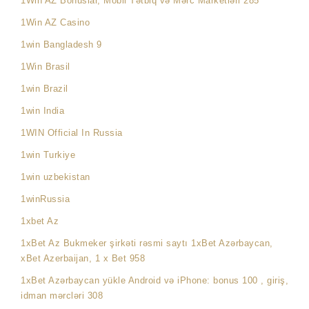
1Win AZ Bonuslar, Mobil Tətbiq və Mərc Marketləri 285
1Win AZ Casino
1win Bangladesh 9
1Win Brasil
1win Brazil
1win India
1WIN Official In Russia
1win Turkiye
1win uzbekistan
1winRussia
1xbet Az
1xBet Az Bukmeker şirkəti rəsmi saytı 1xBet Azərbaycan,
xBet Azerbaijan, 1 x Bet 958
1xBet Azərbaycan yükle Android və iPhone: bonus 100 , giriş,
idman mərcləri 308