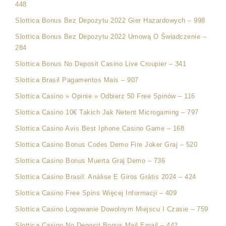
448
Slottica Bonus Bez Depozytu 2022 Gier Hazardowych – 998
Slottica Bonus Bez Depozytu 2022 Umową O Świadczenie –
284
Slottica Bonus No Deposit Casino Live Croupier – 341
Slottica Brasil Pagamentos Mais – 907
Slottica Casino » Opinie » Odbierz 50 Free Spinów – 116
Slottica Casino 10€ Takich Jak Netent Microgaming – 797
Slottica Casino Avis Best Iphone Casino Game – 168
Slottica Casino Bonus Codes Demo Fire Joker Graj – 520
Slottica Casino Bonus Muerta Graj Demo – 736
Slottica Casino Brasil: Análise E Giros Grátis 2024 – 424
Slottica Casino Free Spins Więcej Informacji – 409
Slottica Casino Logowanie Dowolnym Miejscu I Czasie – 759
Slottica Casino No Deposit Bonus Mail Email – 442