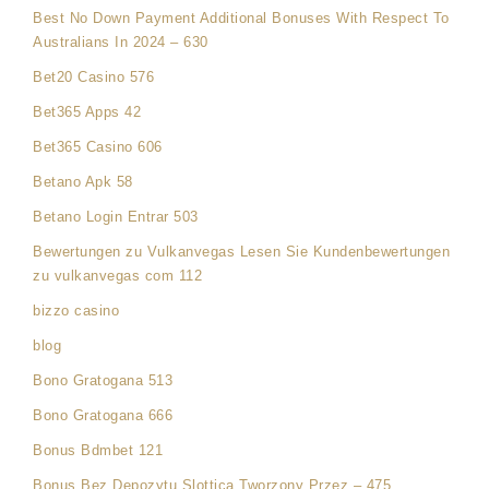
Best No Down Payment Additional Bonuses With Respect To
Australians In 2024 – 630
Bet20 Casino 576
Bet365 Apps 42
Bet365 Casino 606
Betano Apk 58
Betano Login Entrar 503
Bewertungen zu Vulkanvegas Lesen Sie Kundenbewertungen
zu vulkanvegas com 112
bizzo casino
blog
Bono Gratogana 513
Bono Gratogana 666
Bonus Bdmbet 121
Bonus Bez Depozytu Slottica Tworzony Przez – 475