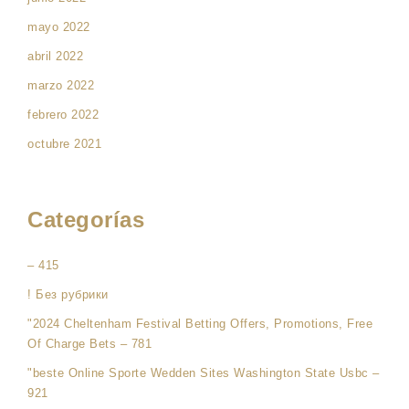
mayo 2022
abril 2022
marzo 2022
febrero 2022
octubre 2021
Categorías
– 415
! Без рубрики
"2024 Cheltenham Festival Betting Offers, Promotions, Free
Of Charge Bets – 781
"beste Online Sporte Wedden Sites Washington State Usbc –
921