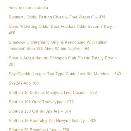
ricky casino australia
Runners, Odds, Betting Gives & Free Wagers" – 974
Serie M Betting Odds: Best Football Odds Seven 7 Italy –
496
Shadowy Underground Origins Associated With Italian
'mostbet' Stop Still Alive Within Naples – 64
Shea & Argan Natural Shampoo Club Plastic Totally Free –
207
Sky Gamble League Two Type Guide Last 6th Matches – 540
Sky247 App 388
Slottica 10 € Bonus Malaysia Live Casino – 922
Slottica 10€ Oraz Tradycyjny – 972
Slottica 138 Chf Inr Jpy Ars – 374
Slottica 16 Powitalny Dla Nowych Graczy – 405
Slottica 36 Egaming I Jest – 558