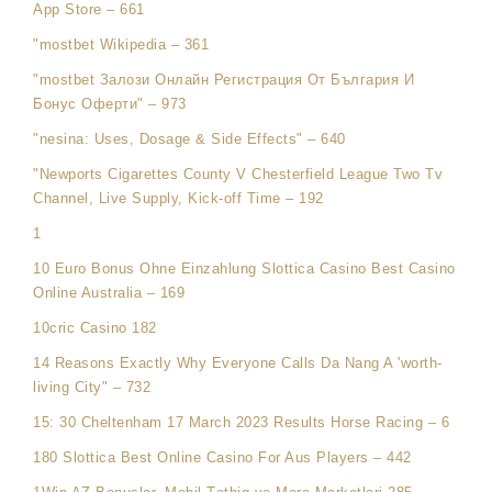
App Store – 661
"mostbet Wikipedia – 361
"mostbet Залози Онлайн Регистрация От България И
Бонус Оферти" – 973
"nesina: Uses, Dosage & Side Effects" – 640
"Newports Cigarettes County V Chesterfield League Two Tv
Channel, Live Supply, Kick-off Time – 192
1
10 Euro Bonus Ohne Einzahlung Slottica Casino Best Casino
Online Australia – 169
10cric Casino 182
14 Reasons Exactly Why Everyone Calls Da Nang A 'worth-
living City" – 732
15: 30 Cheltenham 17 March 2023 Results Horse Racing – 6
180 Slottica Best Online Casino For Aus Players – 442