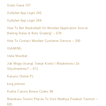
Grato Gana 747
Gullybet App Login 245
Gullybet App Login 269
How To Bet Basketball On Mostbet Application Soccer
Betting Rules & Bets Grading" – 678
How To Contact Mostbet Customer Service – 350
IGAMING
India Mostbet
Jak Mogę Usunąć Swoje Konto I Wiadomości Ze
Skyshowtime? – 571
Kasyno Online PL
king johnnie
Kudos Casino Bonus Codes 98
Mandsaur Tourist Places To Visit Madhya Pradesh Tourism –
681