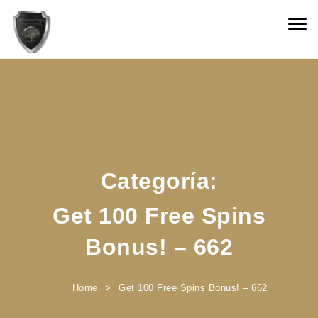
Skip to content
Togg
navig
Categoría:
Get 100 Free Spins
Bonus! – 662
Home
Get 100 Free Spins Bonus! – 662