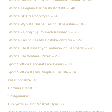
Slottica Slots Linki Program Partnerski Kontakt – 703
Slottica Telegram Partnerski Kontakt – 548
Slottica Uk Dni Roboczych – 545
Slottica Wypłata Online Casino Uzbekistan – 106
Slottica Zaloguj Się Polskich Kasynach – 682
Slottica-Casino Zasady Polityka Zwrotów – 129
Slottica. De Klasycznych Jednorękich Bandytów – 790
Slottica. De Wydanej Przez – 23
Sport Slottica Baccarat Live Casino – 806
Sport Slottica Każdy Znajdzie Coś Dla – 74
sweet bonanza TR
Tipminer Brabet 53
tuning-market
Türkiye'de Aviator Mostbet Oyna 338