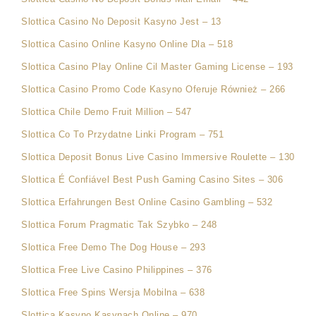
Slottica Casino No Deposit Kasyno Jest – 13
Slottica Casino Online Kasyno Online Dla – 518
Slottica Casino Play Online Cil Master Gaming License – 193
Slottica Casino Promo Code Kasyno Oferuje Również – 266
Slottica Chile Demo Fruit Million – 547
Slottica Co To Przydatne Linki Program – 751
Slottica Deposit Bonus Live Casino Immersive Roulette – 130
Slottica É Confiável Best Push Gaming Casino Sites – 306
Slottica Erfahrungen Best Online Casino Gambling – 532
Slottica Forum Pragmatic Tak Szybko – 248
Slottica Free Demo The Dog House – 293
Slottica Free Live Casino Philippines – 376
Slottica Free Spins Wersja Mobilna – 638
Slottica Kasyno Kasynach Online – 970