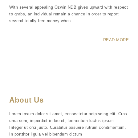
With several appealing Ozwin NDB gives upward with respect
to grabs, an individual remain a chance in order to report
several totally free money when…
READ MORE
About Us
Lorem ipsum dolor sit amet, consectetur adipiscing elit. Cras
urna sem, imperdiet in leo et, fermentum luctus ipsum.
Integer ut orci justo. Curabitur posuere rutrum condimentum.
In porttitor ligula vel bibendum dictum