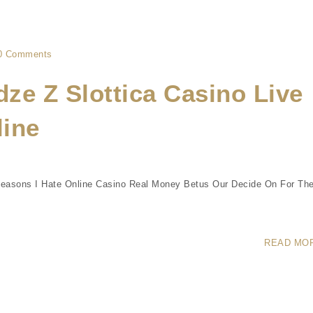
0 Comments
dze Z Slottica Casino Live
line
Reasons I Hate Online Casino Real Money Betus Our Decide On For Th
READ MO