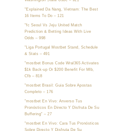
"Explained Da Nang, Vietnam: The Best
16 Items To Do – 121
"fc Seoul Vs Jeju United Match
Prediction & Betting Ideas With Live
Odds – 998
"Liga Portugal Mostbet Stand, Schedule
& Stats – 491
"mostbet Bonus Code Wral365 Activates
$1k Back-up Or $200 Benefit For Mlb,
Cfb – 818
"mostbet Brasil: Guia Sobre Apostas
Completo – 176
"mostbet En Vivo: Anverso Tus
Pronósticos En Directo Y Disfruta De Su
Buffering" – 27
"mostbet En Vivo: Cara Tus Pronósticos
Sobre Directo Y Disfruta De Su