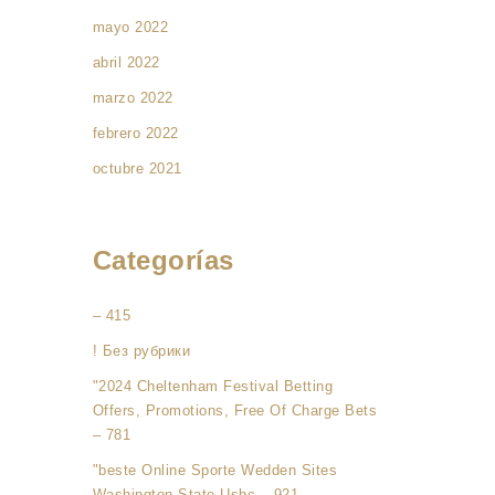
mayo 2022
abril 2022
marzo 2022
febrero 2022
octubre 2021
Categorías
– 415
! Без рубрики
"2024 Cheltenham Festival Betting
Offers, Promotions, Free Of Charge Bets
– 781
"beste Online Sporte Wedden Sites
Washington State Usbc – 921