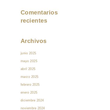
Comentarios
recientes
Archivos
junio 2025
mayo 2025
abril 2025
marzo 2025
febrero 2025
enero 2025
diciembre 2024
noviembre 2024