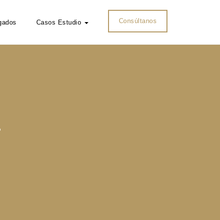
Consúltanos
gados
Casos Estudio
r