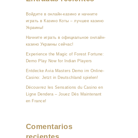
Войдите в онлайн-казино и начните
играть в Казино Коты – лучшее казино
Украины!
Начните играть в официальное онлайн-
казино Украины сейчас!
Experience the Magic of Forest Fortune:
Demo Play Now for Indian Players
Entdecke Avia Masters Demo im Online-
Casino: Jetzt in Deutschland spielen!
Découvrez les Sensations du Casino en
Ligne Dendera – Jouez Dès Maintenant
en France!
Comentarios
recientes