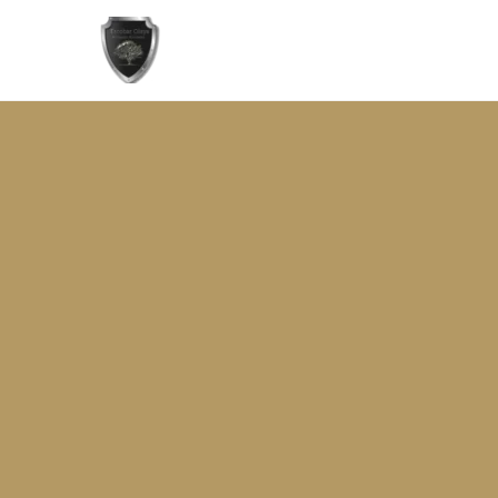
Skip to content