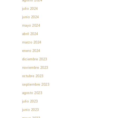
agosto 2024
julio 2024
junio 2024
mayo 2024
abril 2024
marzo 2024
enero 2024
diciembre 2023
noviembre 2023
octubre 2023
septiembre 2023
agosto 2023
julio 2023
junio 2023