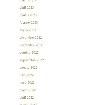
mayo 2023
abril 2023
marzo 2023
febrero 2023
enero 2023
diciembre 2022
noviembre 2022
octubre 2022
septiembre 2022
agosto 2022
julio 2022
junio 2022
mayo 2022
abril 2022