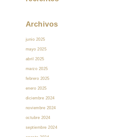
Archivos
junio 2025
mayo 2025
abril 2025
marzo 2025
febrero 2025
enero 2025
diciembre 2024
noviembre 2024
octubre 2024
septiembre 2024