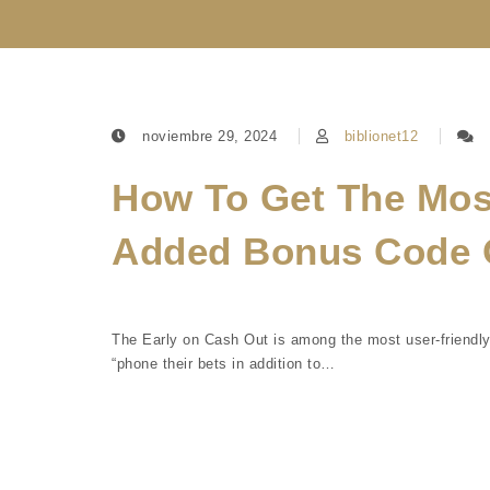
noviembre 29, 2024
biblionet12
How To Get The Mo
Added Bonus Code 
The Early on Cash Out is among the most user-friendly 
“phone their bets in addition to…