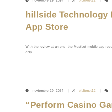
noviembre 29, 2024
biblionet12
‎hillside Technology
App Store
With the review at an end, the Mostbet mobile app recei
only…
noviembre 29, 2024
biblionet12
“Perform Casino Ga