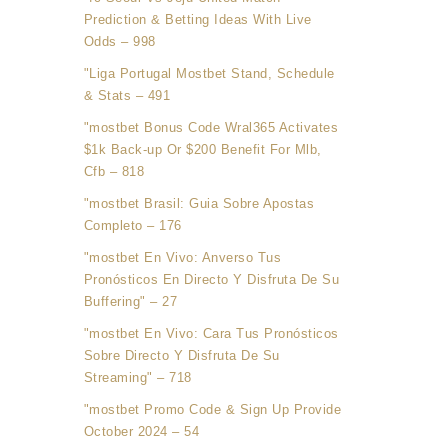
Prediction & Betting Ideas With Live
Odds – 998
"Liga Portugal Mostbet Stand, Schedule
& Stats – 491
"mostbet Bonus Code Wral365 Activates
$1k Back-up Or $200 Benefit For Mlb,
Cfb – 818
"mostbet Brasil: Guia Sobre Apostas
Completo – 176
"mostbet En Vivo: Anverso Tus
Pronósticos En Directo Y Disfruta De Su
Buffering" – 27
"mostbet En Vivo: Cara Tus Pronósticos
Sobre Directo Y Disfruta De Su
Streaming" – 718
"mostbet Promo Code & Sign Up Provide
October 2024 – 54