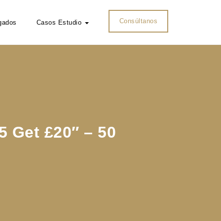
Consúltanos
gados
Casos Estudio
 Get £20″ – 50