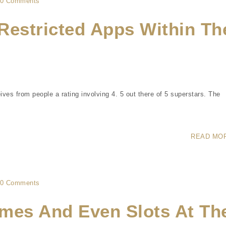
0 Comments
 Restricted Apps Within Th
ves from people a rating involving 4. 5 out there of 5 superstars. The
READ MO
0 Comments
mes And Even Slots At Th