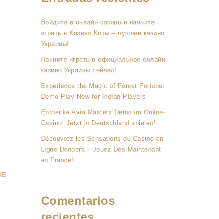
Войдите в онлайн-казино и начните
играть в Казино Коты – лучшее казино
Украины!
Начните играть в официальное онлайн-
казино Украины сейчас!
Experience the Magic of Forest Fortune:
Demo Play Now for Indian Players
Entdecke Avia Masters Demo im Online-
Casino: Jetzt in Deutschland spielen!
Découvrez les Sensations du Casino en
Ligne Dendera – Jouez Dès Maintenant
en France!
RE
Comentarios
recientes