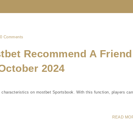
0 Comments
stbet Recommend A Friend
October 2024
characteristics on mostbet Sportsbook. With this function, players can
READ MO