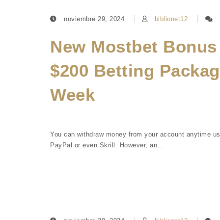
noviembre 29, 2024
biblionet12
New Mostbet Bonus 
$200 Betting Package
Week
You can withdraw money from your account anytime usi
PayPal or even Skrill. However, an…