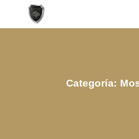
Skip to content
Categoría:
Mos