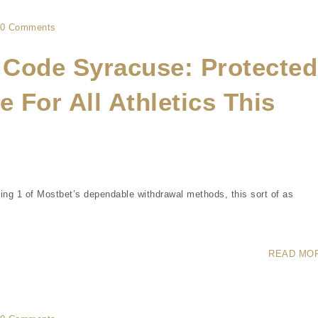
0 Comments
Code Syracuse: Protected
 For All Athletics This
ng 1 of Mostbet’s dependable withdrawal methods, this sort of as
READ MO