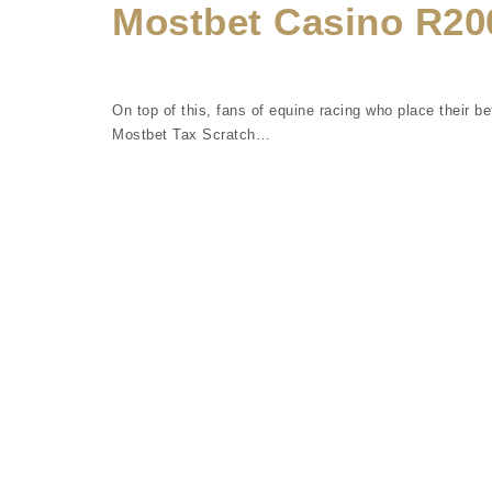
Mostbet Casino R2
On top of this, fans of equine racing who place their b
Mostbet Tax Scratch…