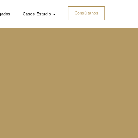
Consúltanos
gados
Casos Estudio