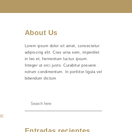
About Us
Lorem ipsum dolor sit amet, consectetur
adipiscing elit. Cras urna sem, imperdiet
in leo et, fermentum luctus ipsum.
Integer ut orci justo. Curabitur posuere
rutrum condimentum. In porttitor ligula vel
bibendum dictum
RE
Entradas recientes