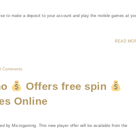
e to make a deposit to your account and play the mobile games at yo
READ MO
0 Comments
no
Offers free spin
es Online
ped by Microgaming. This new player offer will be available from the