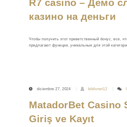
R7 casino – Демо с
казино на деньги
Чтобы получить этот приветственный бонус, все, чт
предлагают функции, уникальные для этой категори
diciembre 27, 2024
biblionet12
MatadorBet Casino S
Giriş ve Kayıt