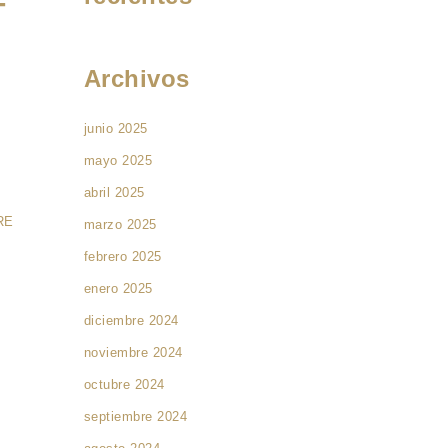
т
Archivos
junio 2025
mayo 2025
abril 2025
RE
marzo 2025
febrero 2025
enero 2025
diciembre 2024
noviembre 2024
octubre 2024
septiembre 2024