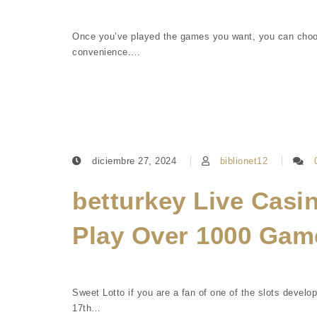
Once you’ve played the games you want, you can choos
convenience.…
diciembre 27, 2024
biblionet12
betturkey Live Casi
Play Over 1000 Gam
Sweet Lotto if you are a fan of one of the slots develo
17th…