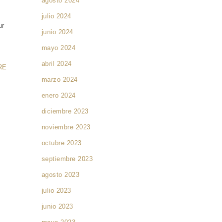
agosto 2024
julio 2024
ur
junio 2024
mayo 2024
abril 2024
RE
marzo 2024
enero 2024
diciembre 2023
noviembre 2023
octubre 2023
septiembre 2023
agosto 2023
julio 2023
junio 2023