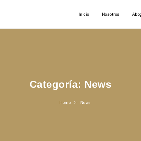
Inicio
Nosotros
Abo
Categoría:
News
Home
News