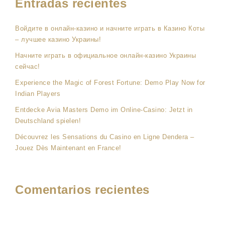
Entradas recientes
Войдите в онлайн-казино и начните играть в Казино Коты
– лучшее казино Украины!
Начните играть в официальное онлайн-казино Украины
сейчас!
Experience the Magic of Forest Fortune: Demo Play Now for
Indian Players
Entdecke Avia Masters Demo im Online-Casino: Jetzt in
Deutschland spielen!
Découvrez les Sensations du Casino en Ligne Dendera –
Jouez Dès Maintenant en France!
Comentarios recientes