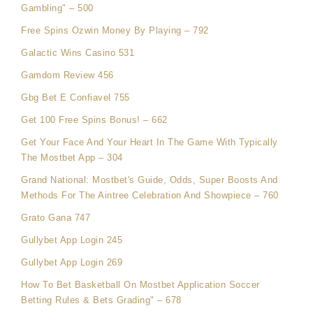
Gambling" – 500
Free Spins Ozwin Money By Playing – 792
Galactic Wins Casino 531
Gamdom Review 456
Gbg Bet E Confiavel 755
Get 100 Free Spins Bonus! – 662
Get Your Face And Your Heart In The Game With Typically
The Mostbet App – 304
Grand National: Mostbet's Guide, Odds, Super Boosts And
Methods For The Aintree Celebration And Showpiece – 760
Grato Gana 747
Gullybet App Login 245
Gullybet App Login 269
How To Bet Basketball On Mostbet Application Soccer
Betting Rules & Bets Grading" – 678