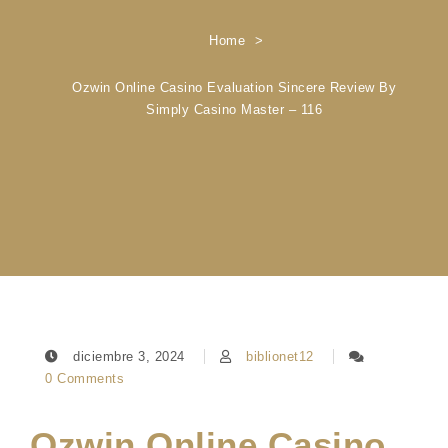
Home
Ozwin Online Casino Evaluation Sincere Review By
Simply Casino Master – 116
diciembre 3, 2024
biblionet12
0 Comments
Ozwin Online Casino