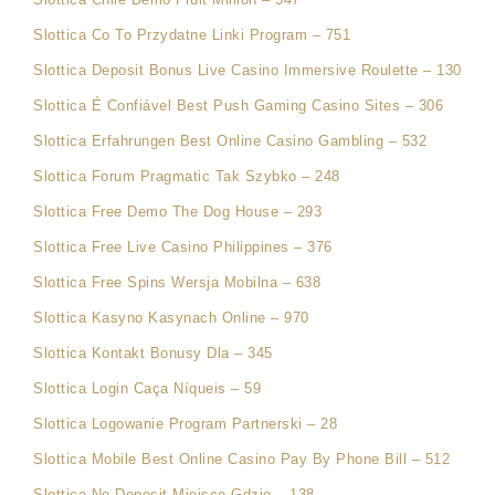
Slottica Co To Przydatne Linki Program – 751
Slottica Deposit Bonus Live Casino Immersive Roulette – 130
Slottica É Confiável Best Push Gaming Casino Sites – 306
Slottica Erfahrungen Best Online Casino Gambling – 532
Slottica Forum Pragmatic Tak Szybko – 248
Slottica Free Demo The Dog House – 293
Slottica Free Live Casino Philippines – 376
Slottica Free Spins Wersja Mobilna – 638
Slottica Kasyno Kasynach Online – 970
Slottica Kontakt Bonusy Dla – 345
Slottica Login Caça Níqueis – 59
Slottica Logowanie Program Partnerski – 28
Slottica Mobile Best Online Casino Pay By Phone Bill – 512
Slottica No Deposit Miejsce Gdzie – 138