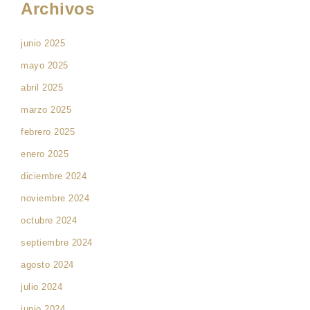
Archivos
junio 2025
mayo 2025
abril 2025
marzo 2025
febrero 2025
enero 2025
diciembre 2024
noviembre 2024
octubre 2024
septiembre 2024
agosto 2024
julio 2024
junio 2024