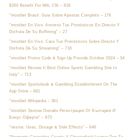
$200 Benefit For Mlb, Cfb – 818
"mostbet Brasil: Guia Sobre Apostas Completo – 176
"mostbet En Vivo: Anverso Tus Pronósticos En Directo Y
Disfruta De Su Buffering" – 27
"mostbet En Vivo: Cara Tus Pronósticos Sobre Directo Y
Disfruta De Su Streaming" – 718
"mostbet Promo Code & Sign Up Provide October 2024 – 54
"mostbet Review It Best Online Sports Gambling Site In
Italy" – 713
"‎mostbet Sportsbook & Gambling Establishment On The
App Store – 661
"mostbet Wikipedia – 361
"mostbet Залози Онлайн Регистрация От България И
Бонус Оферти" – 973
"nesina: Uses, Dosage & Side Effects" – 640
"Newports Cigarettes County V Chesterfield League Two Tv