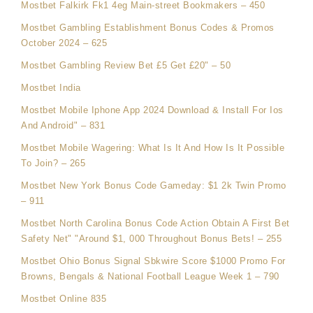
Mostbet Falkirk Fk1 4eg Main-street Bookmakers – 450
Mostbet Gambling Establishment Bonus Codes & Promos
October 2024 – 625
Mostbet Gambling Review Bet £5 Get £20" – 50
Mostbet India
Mostbet Mobile Iphone App 2024 Download & Install For Ios
And Android" – 831
Mostbet Mobile Wagering: What Is It And How Is It Possible
To Join? – 265
Mostbet New York Bonus Code Gameday: $1 2k Twin Promo
– 911
Mostbet North Carolina Bonus Code Action Obtain A First Bet
Safety Net" "Around $1, 000 Throughout Bonus Bets! – 255
Mostbet Ohio Bonus Signal Sbkwire Score $1000 Promo For
Browns, Bengals & National Football League Week 1 – 790
Mostbet Online 835