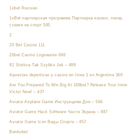
1xbet Russian
1xBet партнерская программа Партнерка казино, покер,
ставки на спорт 595
2
20 Bet Casino 111
20bet Casino Logowanie 698
82 Slottica Tak Szybko Jak – 488
Apuestas deportivas y casino en línea 1 en Argentina 360
Are You Prepared To Win Big At 188bet? Release Your Inner
Victor Now! – 437
Aviator Airplane Game Инструкциям Для – 566
Aviator Game Hack Software Части Экрана – 887
Aviator Game Icon Виды Спорта – 857
Bankobet