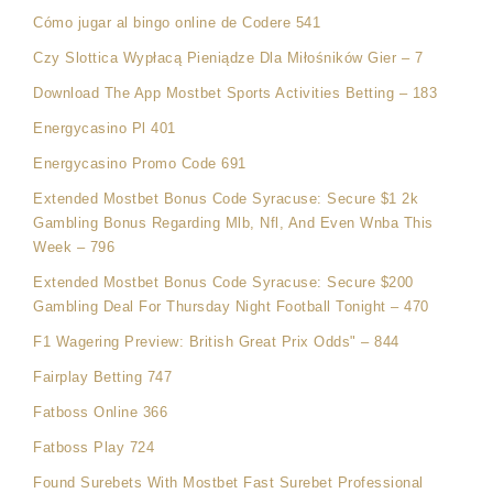
Cómo jugar al bingo online de Codere 541
Czy Slottica Wypłacą Pieniądze Dla Miłośników Gier – 7
Download The App Mostbet Sports Activities Betting – 183
Energycasino Pl 401
Energycasino Promo Code 691
Extended Mostbet Bonus Code Syracuse: Secure $1 2k
Gambling Bonus Regarding Mlb, Nfl, And Even Wnba This
Week – 796
Extended Mostbet Bonus Code Syracuse: Secure $200
Gambling Deal For Thursday Night Football Tonight – 470
F1 Wagering Preview: British Great Prix Odds" – 844
Fairplay Betting 747
Fatboss Online 366
Fatboss Play 724
Found Surebets With Mostbet Fast Surebet Professional