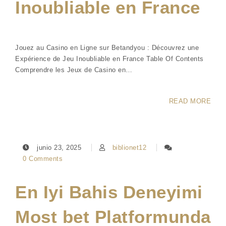
Inoubliable en France
Jouez au Casino en Ligne sur Betandyou : Découvrez une
Expérience de Jeu Inoubliable en France Table Of Contents
Comprendre les Jeux de Casino en…
READ MORE
junio 23, 2025
biblionet12
0 Comments
En Iyi Bahis Deneyimi
Most bet Platformunda