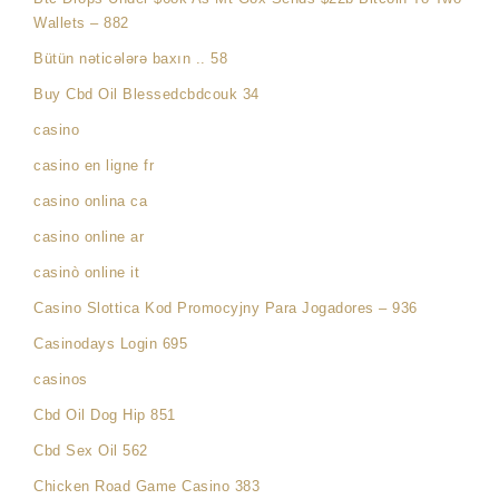
Wallets – 882
Bütün nəticələrə baxın .. 58
Buy Cbd Oil Blessedcbdcouk 34
casino
casino en ligne fr
casino onlina ca
casino online ar
casinò online it
Casino Slottica Kod Promocyjny Para Jogadores – 936
Casinodays Login 695
casinos
Cbd Oil Dog Hip 851
Cbd Sex Oil 562
Chicken Road Game Casino 383