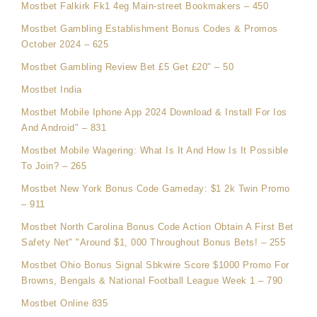
Mostbet Falkirk Fk1 4eg Main-street Bookmakers – 450
Mostbet Gambling Establishment Bonus Codes & Promos
October 2024 – 625
Mostbet Gambling Review Bet £5 Get £20" – 50
Mostbet India
Mostbet Mobile Iphone App 2024 Download & Install For Ios
And Android" – 831
Mostbet Mobile Wagering: What Is It And How Is It Possible
To Join? – 265
Mostbet New York Bonus Code Gameday: $1 2k Twin Promo
– 911
Mostbet North Carolina Bonus Code Action Obtain A First Bet
Safety Net" "Around $1, 000 Throughout Bonus Bets! – 255
Mostbet Ohio Bonus Signal Sbkwire Score $1000 Promo For
Browns, Bengals & National Football League Week 1 – 790
Mostbet Online 835