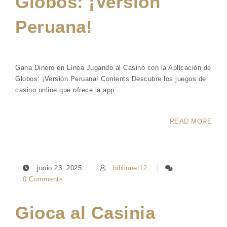
Globos: ¡Versión
Peruana!
Gana Dinero en Línea Jugando al Casino con la Aplicación de
Globos: ¡Versión Peruana! Contents Descubre los juegos de
casino online que ofrece la app…
READ MORE
junio 23, 2025
biblionet12
0 Comments
Gioca al Casinia