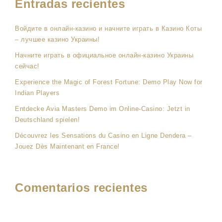
Entradas recientes
Войдите в онлайн-казино и начните играть в Казино Коты
– лучшее казино Украины!
Начните играть в официальное онлайн-казино Украины
сейчас!
Experience the Magic of Forest Fortune: Demo Play Now for
Indian Players
Entdecke Avia Masters Demo im Online-Casino: Jetzt in
Deutschland spielen!
Découvrez les Sensations du Casino en Ligne Dendera –
Jouez Dès Maintenant en France!
Comentarios recientes