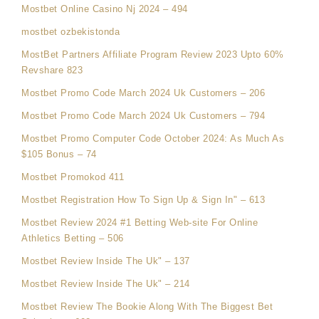
Mostbet Online Casino Nj 2024 – 494
mostbet ozbekistonda
MostBet Partners Affiliate Program Review 2023 Upto 60%
Revshare 823
Mostbet Promo Code March 2024 Uk Customers – 206
Mostbet Promo Code March 2024 Uk Customers – 794
Mostbet Promo Computer Code October 2024: As Much As
$105 Bonus – 74
Mostbet Promokod 411
Mostbet Registration How To Sign Up & Sign In" – 613
Mostbet Review 2024 #1 Betting Web-site For Online
Athletics Betting – 506
Mostbet Review Inside The Uk" – 137
Mostbet Review Inside The Uk" – 214
Mostbet Review The Bookie Along With The Biggest Bet