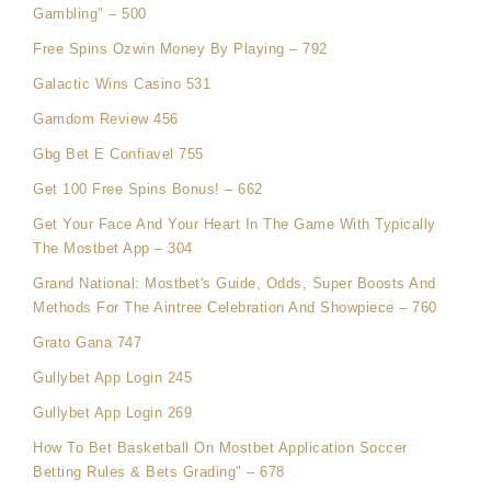
Gambling" – 500
Free Spins Ozwin Money By Playing – 792
Galactic Wins Casino 531
Gamdom Review 456
Gbg Bet E Confiavel 755
Get 100 Free Spins Bonus! – 662
Get Your Face And Your Heart In The Game With Typically
The Mostbet App – 304
Grand National: Mostbet's Guide, Odds, Super Boosts And
Methods For The Aintree Celebration And Showpiece – 760
Grato Gana 747
Gullybet App Login 245
Gullybet App Login 269
How To Bet Basketball On Mostbet Application Soccer
Betting Rules & Bets Grading" – 678