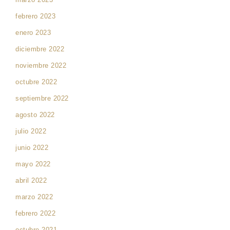
febrero 2023
enero 2023
diciembre 2022
noviembre 2022
octubre 2022
septiembre 2022
agosto 2022
julio 2022
junio 2022
mayo 2022
abril 2022
marzo 2022
febrero 2022
octubre 2021