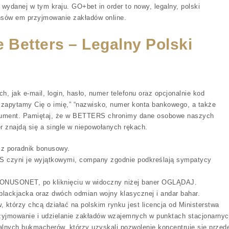
 wydanej w tym kraju. GO+bet in order to nowy, legalny, polski
nsów em przyjmowanie zakładów online.
Betters – Legalny Polski
 jak e-mail, login, hasło, numer telefonu oraz opcjonalnie kod
 zapytamy Cię o imię,” “nazwisko, numer konta bankowego, a także
okument. Pamiętaj, że w BETTERS chronimy dane osobowe naszych
r znajdą się a single w niepowołanych rękach.
sz poradnik bonusowy.
 czyni je wyjątkowymi, company zgodnie podkreślają sympatycy
BONUSONET, po kliknięciu w widoczny niżej baner OGLĄDAJ.
blackjacka oraz dwóch odmian wojny klasycznej i andar bahar.
 którzy chcą działać na polskim rynku jest licencja od Ministerstwa
zyjmowanie i udzielanie zakładów wzajemnych w punktach stacjonarny
galnych bukmacherów, którzy uzyskali pozwolenie koncentruje się przed