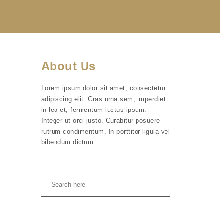
About Us
Lorem ipsum dolor sit amet, consectetur
adipiscing elit. Cras urna sem, imperdiet
in leo et, fermentum luctus ipsum.
Integer ut orci justo. Curabitur posuere
rutrum condimentum. In porttitor ligula vel
bibendum dictum