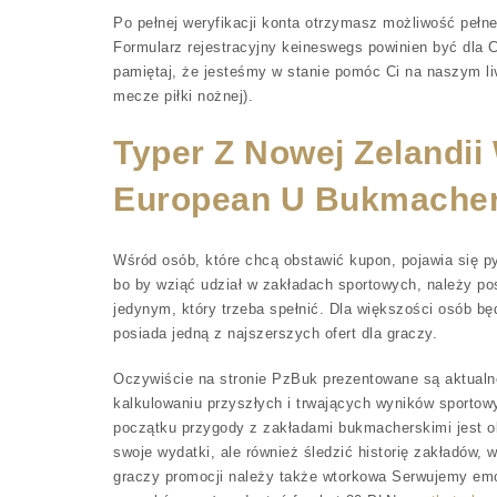
Po pełnej weryfikacji konta otrzymasz możliwość pełn
Formularz rejestracyjny keineswegs powinien być dla C
pamiętaj, że jesteśmy w stanie pomóc Ci na naszym liv
mecze piłki nożnej).
Typer Z Nowej Zelandii
European U Bukmache
Wśród osób, które chcą obstawić kupon, pojawia się py
bo by wziąć udział w zakładach sportowych, należy po
jedynym, który trzeba spełnić. Dla większości osób b
posiada jedną z najszerszych ofert dla graczy.
Oczywiście na stronie PzBuk prezentowane są aktualne 
kalkulowaniu przyszłych i trwających wyników sportow
początku przygody z zakładami bukmacherskimi jest ok
swoje wydatki, ale również śledzić historię zakładów,
graczy promocji należy także wtorkowa Serwujemy emo