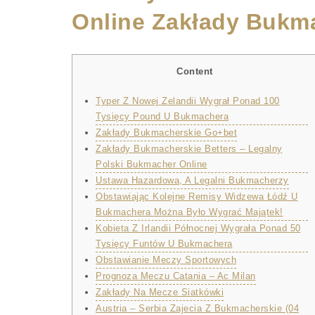
Online Zakłady Bukm
Content
Typer Z Nowej Zelandii Wygrał Ponad 100
Tysięcy Pound U Bukmachera
Zakłady Bukmacherskie Go+bet
Zakłady Bukmacherskie Betters – Legalny
Polski Bukmacher Online
Ustawa Hazardowa, A Legalni Bukmacherzy
Obstawiając Kolejne Remisy Widzewa Łódź U
Bukmachera Można Było Wygrać Majątek!
Kobieta Z Irlandii Północnej Wygrała Ponad 50
Tysięcy Funtów U Bukmachera
Obstawianie Meczy Sportowych
Prognoza Meczu Catania – Ac Milan
Zakłady Na Mecze Siatkówki
Austria – Serbia Zajecia Z Bukmacherskie (04