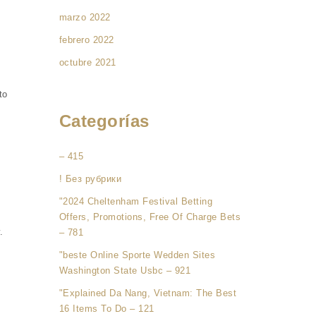
marzo 2022
febrero 2022
octubre 2021
to
Categorías
– 415
! Без рубрики
"2024 Cheltenham Festival Betting
Offers, Promotions, Free Of Charge Bets
.
– 781
"beste Online Sporte Wedden Sites
Washington State Usbc – 921
"Explained Da Nang, Vietnam: The Best
16 Items To Do – 121