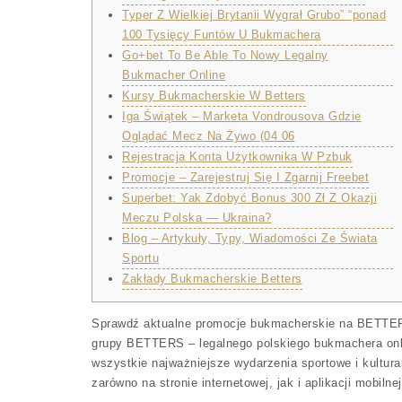
Typer Z Wielkiej Brytanii Wygrał Grubo” “ponad
100 Tysięcy Funtów U Bukmachera
Go+bet To Be Able To Nowy Legalny
Bukmacher Online
Kursy Bukmacherskie W Betters
Iga Świątek – Marketa Vondrousova Gdzie
Oglądać Mecz Na Żywo (04 06
Rejestracja Konta Użytkownika W Pzbuk
Promocje – Zarejestruj Się I Zgarnij Freebet
Superbet: Yak Zdobyć Bonus 300 Zł Z Okazji
Meczu Polska — Ukraina?
Blog – Artykuły, Typy, Wiadomości Ze Świata
Sportu
Zakłady Bukmacherskie Betters
Sprawdź aktualne promocje bukmacherskie na BETTERS. 
grupy BETTERS – legalnego polskiego bukmachera onli
wszystkie najważniejsze wydarzenia sportowe i kultura
zarówno na stronie internetowej, jak i aplikacji mobil