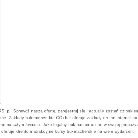
pl. Sprawdź naszą ofertę, zarejestruj się i actually zostań członkie
ne. Zakłady bukmacherskie GO+bet oferują zakłady on the internet na
lne na całym świecie. Jako legalny bukmacher online w swojej propozyc
nej oferuje klientom atrakcyjne kursy bukmacherskie na wiele wydarzeń.