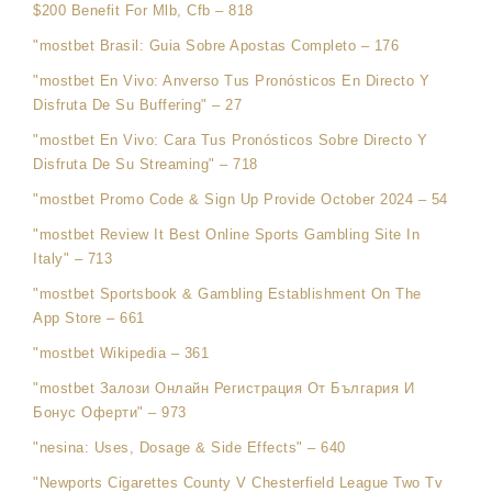
$200 Benefit For Mlb, Cfb – 818
"mostbet Brasil: Guia Sobre Apostas Completo – 176
"mostbet En Vivo: Anverso Tus Pronósticos En Directo Y
Disfruta De Su Buffering" – 27
"mostbet En Vivo: Cara Tus Pronósticos Sobre Directo Y
Disfruta De Su Streaming" – 718
"mostbet Promo Code & Sign Up Provide October 2024 – 54
"mostbet Review It Best Online Sports Gambling Site In
Italy" – 713
"‎mostbet Sportsbook & Gambling Establishment On The
App Store – 661
"mostbet Wikipedia – 361
"mostbet Залози Онлайн Регистрация От България И
Бонус Оферти" – 973
"nesina: Uses, Dosage & Side Effects" – 640
"Newports Cigarettes County V Chesterfield League Two Tv