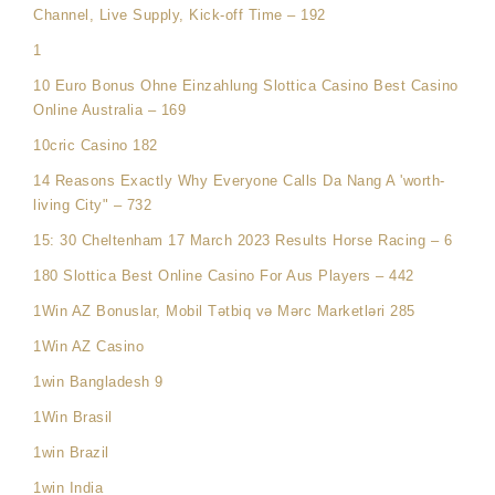
Channel, Live Supply, Kick-off Time – 192
1
10 Euro Bonus Ohne Einzahlung Slottica Casino Best Casino
Online Australia – 169
10cric Casino 182
14 Reasons Exactly Why Everyone Calls Da Nang A 'worth-
living City" – 732
15: 30 Cheltenham 17 March 2023 Results Horse Racing – 6
180 Slottica Best Online Casino For Aus Players – 442
1Win AZ Bonuslar, Mobil Tətbiq və Mərc Marketləri 285
1Win AZ Casino
1win Bangladesh 9
1Win Brasil
1win Brazil
1win India