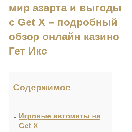
мир азарта и выгоды
с Get X – подробный
обзор онлайн казино
Гет Икс
Содержимое
Игровые автоматы на
Get X