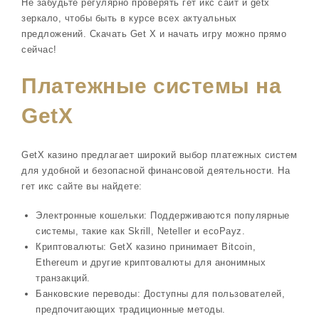
Не забудьте регулярно проверять гет икс сайт и getx
зеркало, чтобы быть в курсе всех актуальных
предложений. Скачать Get X и начать игру можно прямо
сейчас!
Платежные системы на
GetX
GetX казино предлагает широкий выбор платежных систем
для удобной и безопасной финансовой деятельности. На
гет икс сайте вы найдете:
Электронные кошельки: Поддерживаются популярные
системы, такие как Skrill, Neteller и ecoPayz.
Криптовалюты: GetX казино принимает Bitcoin,
Ethereum и другие криптовалюты для анонимных
транзакций.
Банковские переводы: Доступны для пользователей,
предпочитающих традиционные методы.