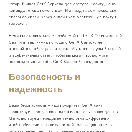
который ищет GetX Зеркало для доступа к сайту, наша
команда готова помочь вам. Мы предлагаем несколько
способов связи: через онлайн-чат, электронную почту и
телефон.
Если вы столкнулись с проблемой на Гет Х Официальный
Сайт или вам нужна помощь с Get X Сайтом, не
стесняйтесь обращаться к нам. Мы гарантируем быстрый
и эффективный ответ, чтобы вы могли продолжить
наслаждаться игрой в GetX Казино без задержек.
Безопасность и
надежность
Ваша безопасность – наш приоритет. Get X сайт
гарантирует полную конфиденциальность ваших данных.
Мы используем передовые технологии шифрования,
чтобы обеспечить защиту каждой транзакции на гет х
официальный сайт. Ваши личные данные надежно