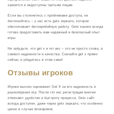
хранятся и недоступны третьим лицам.
Если вы столкнетесь с проблемами доступа, не
беспокойтесь – у нас есть getx зеркало, которое
обеспечивает бесперебойную работу. Getx казино всегда
готово предоставить вам надежный и безопасный опыт
игры.
Не забудьте, что get x и гет икс – это не просто слова, а
символ надежности и качества. Скачайте get x прямо
сейчас и убедитесь в этом сами!
Отзывы игроков
Игроки высоко оценивают Get X за его надежность и
разнообразие игр. После гет икс регистрации многие
отмечают удобство и быстроту процесса. Getx сайт
всегда доступен, даже через getx зеркало, что особенно
ценно в случае блокировок.