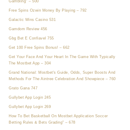
Gambling" – 500
Free Spins Ozwin Money By Playing – 792
Galactic Wins Casino 531
Gamdom Review 456
Gbg Bet E Confiavel 755
Get 100 Free Spins Bonus! – 662
Get Your Face And Your Heart In The Game With Typically
The Mostbet App – 304
Grand National: Mostbet's Guide, Odds, Super Boosts And
Methods For The Aintree Celebration And Showpiece – 760
Grato Gana 747
Gullybet App Login 245
Gullybet App Login 269
How To Bet Basketball On Mostbet Application Soccer
Betting Rules & Bets Grading" – 678