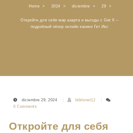
Home
2024
diciembre
29
Откройте для себя мир азарта и выгоды с Get X –
подробный обзор онлайн казино Гет Икс
diciembre 29, 2024
biblionet12
0 Comments
Откройте для себя