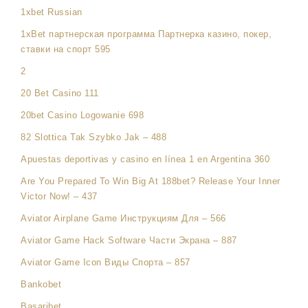
1xbet Russian
1xBet партнерская программа Партнерка казино, покер,
ставки на спорт 595
2
20 Bet Casino 111
20bet Casino Logowanie 698
82 Slottica Tak Szybko Jak – 488
Apuestas deportivas y casino en línea 1 en Argentina 360
Are You Prepared To Win Big At 188bet? Release Your Inner
Victor Now! – 437
Aviator Airplane Game Инструкциям Для – 566
Aviator Game Hack Software Части Экрана – 887
Aviator Game Icon Виды Спорта – 857
Bankobet
Basaribet