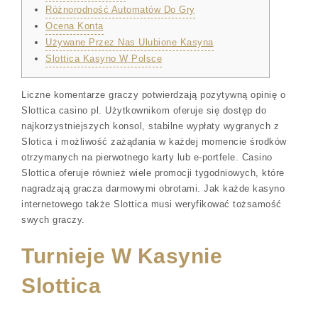
Różnorodność Automatów Do Gry
Ocena Konta
Używane Przez Nas Ulubione Kasyna
Slottica Kasyno W Polsce
Liczne komentarze graczy potwierdzają pozytywną opinię o
Slottica casino pl. Użytkownikom oferuje się dostęp do
najkorzystniejszych konsol, stabilne wypłaty wygranych z
Slotica i możliwość zażądania w każdej momencie środków
otrzymanych na pierwotnego karty lub e-portfele. Casino
Slottica oferuje również wiele promocji tygodniowych, które
nagradzają gracza darmowymi obrotami. Jak każde kasyno
internetowego także Slottica musi weryfikować tożsamość
swych graczy.
Turnieje W Kasynie
Slottica