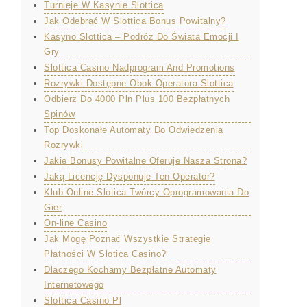
Turnieje W Kasynie Slottica
Jak Odebrać W Slottica Bonus Powitalny?
Kasyno Slottica – Podróż Do Świata Emocji I
Gry
Slottica Casino Nadprogram And Promotions
Rozrywki Dostępne Obok Operatora Slottica
Odbierz Do 4000 Pln Plus 100 Bezpłatnych
Spinów
Top Doskonałe Automaty Do Odwiedzenia
Rozrywki
Jаkіе Bоnusy Роwіtаlnе Оfеrujе Nаszа Strоnа?
Jaką Licencję Dysponuje Ten Operator?
Klub Online Slotica Twórcy Oprogramowania Do
Gier
On-line Casino
Jak Mogę Poznać Wszystkie Strategie
Płatności W Slotica Casino?
Dlaczego Kochamy Bezpłatne Automaty
Internetowego
Slottica Casino Pl