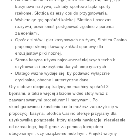
kasynowe na żywo, zakłady sportowe bądź sporty
rzekome, Slottica dzierży coś do przygotowania.
Wybierając grę spośród kolekcji Slottica i podczas
rozrywki, powinieneś postępować zgodnie z paroma
zaleceniami.
Oprócz slotów i gier kasynowych na żywo, Slottica Casino
proponuje skomplikowany zakład sportowy dla
entuzjastów piłki nożnej.
Strona kasyna używa najnowocześniejszych technik
szyfrowania i przesyłania danych empirycznych.
Dlatego ważne wydaje się, by podawać wyłącznie
oryginalne, obecne i autentyczne dane.
Gry slotowe obejmują tradycyjne machiny spośród 3
bębnami, a także więcej złożone wideo sloty wraz z
zaawansowanymi procedurami i motywami. Po
skonfigurowaniu i zasileniu konta możesz zanurzyć się w
propozycji kasyna. Slottica Casino oferuje przyjazny dla
użytkownika połączenie, który ułatwia nawigację, niezależnie
od czasu tego, bądź grasz za pomocą komputera
stacjonarnym, czy urządzeniu mobilnym. Projekt witryny