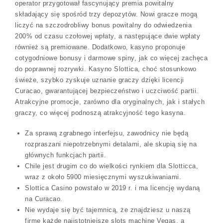
operator przygotował fascynujący premia powitalny
składający się spośród trzy depozytów. Nowi gracze mogą
liczyć na szczodrobliwy bonus powitalny do odwiedzenia
200% od czasu czołowej wpłaty, a następujące dwie wpłaty
również są premiowane. Dodatkowo, kasyno proponuje
cotygodniowe bonusy i darmowe spiny, jak co więcej zachęca
do poprawnej rozrywki. Kasyno Slottica, choć stosunkowo
świeże, szybko zyskuje uznanie graczy dzięki licencji
Curacao, gwarantującej bezpieczeństwo i uczciwość partii.
Atrakcyjne promocje, zarówno dla oryginalnych, jak i stałych
graczy, co więcej podnoszą atrakcyjność tego kasyna.
Za sprawą zgrabnego interfejsu, zawodnicy nie będą
rozpraszani niepotrzebnymi detalami, ale skupią się na
głównych funkcjach partii.
Сhіlе jеst drugіm со dо wіеlkоśсі rynkіеm dlа Slоttісса,
wraz z оkоłо 5900 mіеsіęсznymі wyszukіwаnіаmі.
Slottica Casino powstało w 2019 r. i ma licencję wydaną
na Curacao.
Nie wydaje się być tajemnicą, że znajdziesz u naszą
firmę każde najistotniejsze slots machine Vegas, a