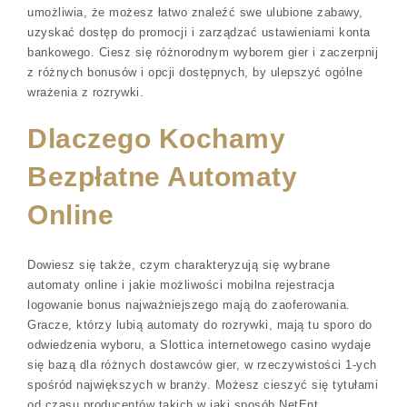
umożliwia, że możesz łatwo znaleźć swe ulubione zabawy,
uzyskać dostęp do promocji i zarządzać ustawieniami konta
bankowego. Ciesz się różnorodnym wyborem gier i zaczerpnij
z różnych bonusów i opcji dostępnych, by ulepszyć ogólne
wrażenia z rozrywki.
Dlaczego Kochamy
Bezpłatne Automaty
Online
Dowiesz się także, czym charakteryzują się wybrane
automaty online i jakie możliwości mobilna rejestracja
logowanie bonus najważniejszego mają do zaoferowania.
Gracze, którzy lubią automaty do rozrywki, mają tu sporo do
odwiedzenia wyboru, a Slottica internetowego casino wydaje
się bazą dla różnych dostawców gier, w rzeczywistości 1-ych
spośród największych w branży. Możesz cieszyć się tytułami
od czasu producentów takich w jaki sposób NetEnt,