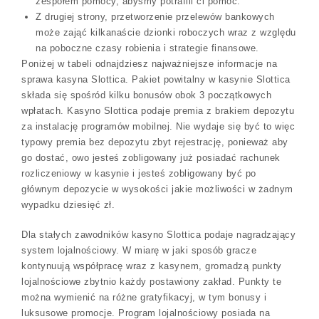
zespołem pomocy, abyśmy potrafili ci pomóc.
Z drugiej strony, przetworzenie przelewów bankowych
może zająć kilkanaście dzionki roboczych wraz z względu
na poboczne czasy robienia i strategie finansowe.
Poniżej w tabeli odnajdziesz najważniejsze informacje na
sprawa kasyna Slottica. Pakiet powitalny w kasynie Slottica
składa się spośród kilku bonusów obok 3 początkowych
wpłatach. Kasyno Slottica podaje premia z brakiem depozytu
za instalację programów mobilnej. Nie wydaje się być to więc
typowy premia bez depozytu zbyt rejestrację, ponieważ aby
go dostać, owo jesteś zobligowany już posiadać rachunek
rozliczeniowy w kasynie i jesteś zobligowany być po
głównym depozycie w wysokości jakie możliwości w żadnym
wypadku dziesięć zł.
Dla stałych zawodników kasyno Slottica podaje nagradzający
system lojalnościowy. W miarę w jaki sposób gracze
kontynuują współpracę wraz z kasynem, gromadzą punkty
lojalnościowe zbytnio każdy postawiony zakład. Punkty te
można wymienić na różne gratyfikacyj, w tym bonusy i
luksusowe promocje. Program lojalnościowy posiada na