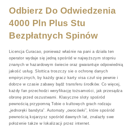
Odbierz Do Odwiedzenia
4000 Pln Plus Stu
Bezpłatnych Spinów
Licencja Curacao, ponieważ właśnie na pani a działa ten
operator wydaje się jedną spośród w najwyższym stopniu
znanych w hazardowym świecie oraz gwarantuje odpowiednią
jakość usług. Slottica troszczy sie o ochronę danych
empirycznych, by każdy gracz karty visa czuł się pewnie i
dobrze w czasie zabawy bądź transferu środków. Co więcej,
każdy fan przechodzi weryfikację tożsamości, jak przesądza
obronę przed oszustwami. Klasyczne sloty spośród
pewnością przypomną Tobie o kultowych grach rodzaju
„jednoręki bandyta”. Automaty „owocówki”, które spośród
pewnością kojarzysz spośród dawnych lat, znalazły swe
położenie także w lokalizacji przez internet.