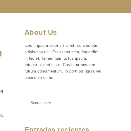
About Us
Lorem ipsum dolor sit amet, consectetur
u
adipiscing elit. Cras urna sem, imperdiet
in leo et, fermentum luctus ipsum.
Integer ut orci justo. Curabitur posuere
rutrum condimentum. In porttitor ligula vel
bibendum dictum
ng
RE
Entradas recientes