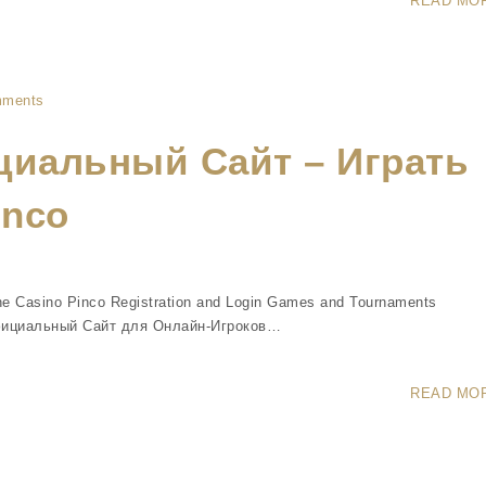
READ MO
mments
циальный Сайт – Играть
inco
ne Casino Pinco Registration and Login Games and Tournaments
Официальный Сайт для Онлайн-Игроков…
READ MO