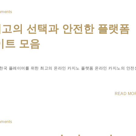
mments
최고의 선택과 안전한 플랫폼
이트 모음
성장 한국 플레이어를 위한 최고의 온라인 카지노 플랫폼 온라인 카지노의 안전
…
READ MO
mments