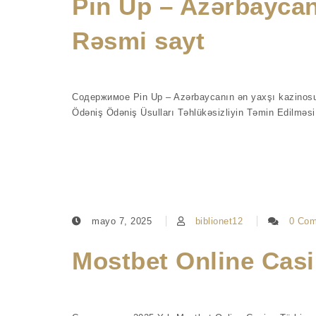
Pin Up – Azərbaycan
Rəsmi sayt
Содержимое Pin Up – Azərbaycanın ən yaxşı kazinos
Ödəniş Ödəniş Üsulları Təhlükəsizliyin Təmin Edilməs
mayo 7, 2025
biblionet12
0 Co
Mostbet Online Casi