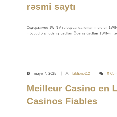
rəsmi saytı
Содержимое 1WIN Azərbaycanda idman mərcləri 1WIN-
mövcud olan ödəniş üsulları Ödəniş üsulları 1WIN-in tə
mayo 7, 2025
biblionet12
0 Co
Meilleur Casino en 
Casinos Fiables