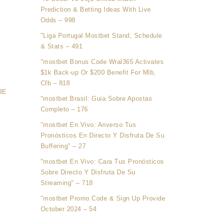
Prediction & Betting Ideas With Live
Odds – 998
"Liga Portugal Mostbet Stand, Schedule
& Stats – 491
"mostbet Bonus Code Wral365 Activates
$1k Back-up Or $200 Benefit For Mlb,
Cfb – 818
RE
"mostbet Brasil: Guia Sobre Apostas
Completo – 176
"mostbet En Vivo: Anverso Tus
Pronósticos En Directo Y Disfruta De Su
Buffering" – 27
"mostbet En Vivo: Cara Tus Pronósticos
Sobre Directo Y Disfruta De Su
Streaming" – 718
"mostbet Promo Code & Sign Up Provide
October 2024 – 54