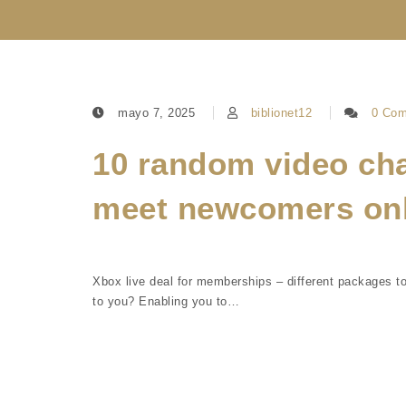
mayo 7, 2025
biblionet12
0 Co
10 random video cha
meet newcomers onli
Xbox live deal for memberships – different packages to
to you? Enabling you to…