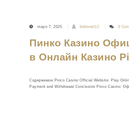
mayo 7, 2025
biblionet12
0 Co
Пинко Казино Офи
в Онлайн Казино P
Содержимое Pinco Casino Official Website: Play Onli
Payment and Withdrawal Conclusion Pinco Casino: 