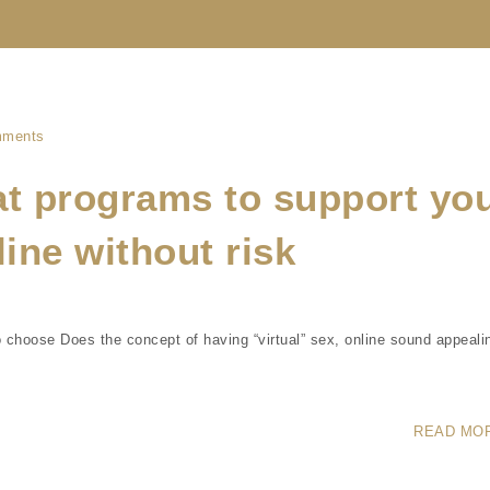
mments
t programs to support yo
ne without risk
 choose Does the concept of having “virtual” sex, online sound appeali
READ MO