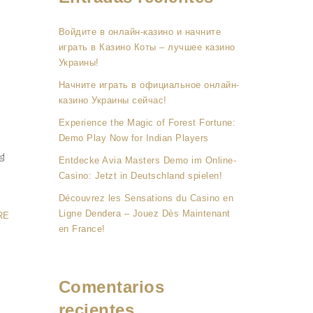
Войдите в онлайн-казино и начните
играть в Казино Коты – лучшее казино
Украины!
Начните играть в официальное онлайн-
казино Украины сейчас!
Experience the Magic of Forest Fortune:
Demo Play Now for Indian Players
성
Entdecke Avia Masters Demo im Online-
Casino: Jetzt in Deutschland spielen!
Découvrez les Sensations du Casino en
Ligne Dendera – Jouez Dès Maintenant
RE
en France!
Comentarios
recientes