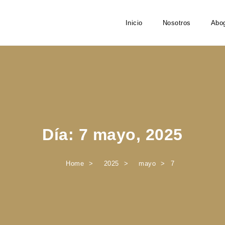
Inicio
Nosotros
Abo
Día:
7 mayo, 2025
Home
2025
mayo
7