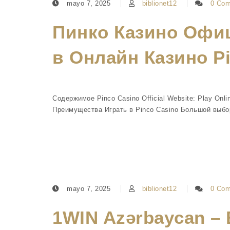
mayo 7, 2025
biblionet12
0 Co
Пинко Казино Офи
в Онлайн Казино P
Содержимое Pinco Casino Official Website: Play On
Преимущества Играть в Pinco Casino Большой выбо
mayo 7, 2025
biblionet12
0 Co
1WIN Azərbaycan –