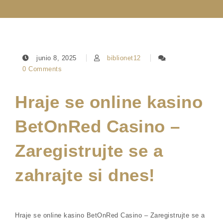
junio 8, 2025
biblionet12
0 Comments
Hraje se online kasino
BetOnRed Casino –
Zaregistrujte se a
zahrajte si dnes!
Hraje se online kasino BetOnRed Casino – Zaregistrujte se a