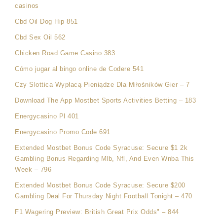
casinos
Cbd Oil Dog Hip 851
Cbd Sex Oil 562
Chicken Road Game Casino 383
Cómo jugar al bingo online de Codere 541
Czy Slottica Wypłacą Pieniądze Dla Miłośników Gier – 7
Download The App Mostbet Sports Activities Betting – 183
Energycasino Pl 401
Energycasino Promo Code 691
Extended Mostbet Bonus Code Syracuse: Secure $1 2k
Gambling Bonus Regarding Mlb, Nfl, And Even Wnba This
Week – 796
Extended Mostbet Bonus Code Syracuse: Secure $200
Gambling Deal For Thursday Night Football Tonight – 470
F1 Wagering Preview: British Great Prix Odds" – 844