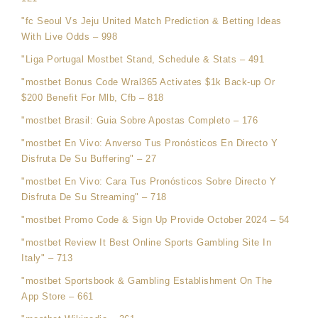
"fc Seoul Vs Jeju United Match Prediction & Betting Ideas
With Live Odds – 998
"Liga Portugal Mostbet Stand, Schedule & Stats – 491
"mostbet Bonus Code Wral365 Activates $1k Back-up Or
$200 Benefit For Mlb, Cfb – 818
"mostbet Brasil: Guia Sobre Apostas Completo – 176
"mostbet En Vivo: Anverso Tus Pronósticos En Directo Y
Disfruta De Su Buffering" – 27
"mostbet En Vivo: Cara Tus Pronósticos Sobre Directo Y
Disfruta De Su Streaming" – 718
"mostbet Promo Code & Sign Up Provide October 2024 – 54
"mostbet Review It Best Online Sports Gambling Site In
Italy" – 713
"‎mostbet Sportsbook & Gambling Establishment On The
App Store – 661