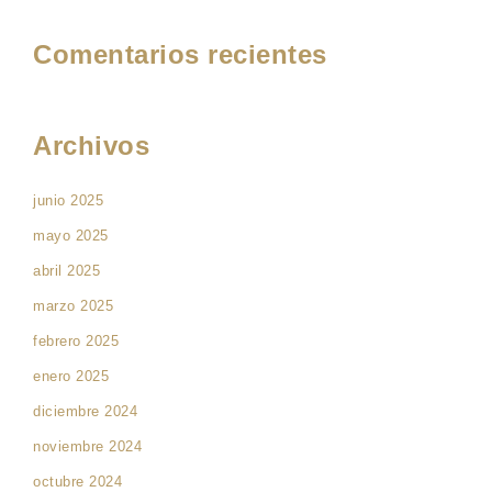
Comentarios recientes
Archivos
junio 2025
mayo 2025
abril 2025
marzo 2025
febrero 2025
enero 2025
diciembre 2024
noviembre 2024
octubre 2024