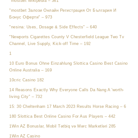
"mostbet Wikipedia – 361
"mostbet Залози Онлайн Регистрация От България И
Бонус Оферти" – 973
"nesina: Uses, Dosage & Side Effects" – 640
"Newports Cigarettes County V Chesterfield League Two Tv
Channel, Live Supply, Kick-off Time – 192
1
10 Euro Bonus Ohne Einzahlung Slottica Casino Best Casino
Online Australia – 169
10cric Casino 182
14 Reasons Exactly Why Everyone Calls Da Nang A 'worth-
living City" – 732
15: 30 Cheltenham 17 March 2023 Results Horse Racing – 6
180 Slottica Best Online Casino For Aus Players – 442
1Win AZ Bonuslar, Mobil Tətbiq və Mərc Marketləri 285
1Win AZ Casino