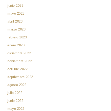
junio 2023
mayo 2023
abril 2023
marzo 2023
febrero 2023
enero 2023
diciembre 2022
noviembre 2022
octubre 2022
septiembre 2022
agosto 2022
julio 2022
junio 2022
mayo 2022