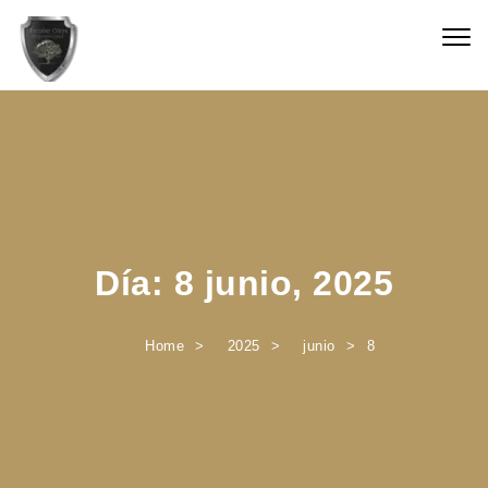
Skip to content
Togg
navig
Día:
8 junio, 2025
Home
2025
junio
8