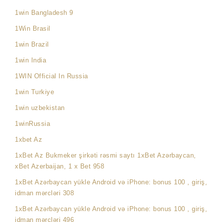
1win Bangladesh 9
1Win Brasil
1win Brazil
1win India
1WIN Official In Russia
1win Turkiye
1win uzbekistan
1winRussia
1xbet Az
1xBet Az Bukmeker şirkəti rəsmi saytı 1xBet Azərbaycan,
xBet Azerbaijan, 1 x Bet 958
1xBet Azərbaycan yükle Android və iPhone: bonus 100 , giriş,
idman mərcləri 308
1xBet Azərbaycan yükle Android və iPhone: bonus 100 , giriş,
idman mərcləri 496