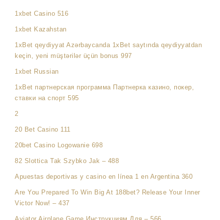
1xbet Casino 516
1xbet Kazahstan
1xBet qeydiyyat Azərbaycanda 1xBet saytında qeydiyyatdan
keçin, yeni müştərilər üçün bonus 997
1xbet Russian
1xBet партнерская программа Партнерка казино, покер,
ставки на спорт 595
2
20 Bet Casino 111
20bet Casino Logowanie 698
82 Slottica Tak Szybko Jak – 488
Apuestas deportivas y casino en línea 1 en Argentina 360
Are You Prepared To Win Big At 188bet? Release Your Inner
Victor Now! – 437
Aviator Airplane Game Инструкциям Для – 566