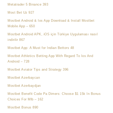
Metatrader 5 Binance 393
Most Bet Uz 927
Mostbet Android & Ios App Download & Install Mostbet
Mobile App – 650
Mostbet Android APK, iOS için Türkiye Uygulaması nasıl
indirilir 867
Mostbet App: A Must for Indian Bettors 48
Mostbet Athletics Betting App With Regard To Ios And
Android – 728
Mostbet Aviator Tips and Strategy 396
Mostbet Azerbaycan
Mostbet Azerbaydjan
Mostbet Benefit Code Pa Dimers: Choose $1 15k In Bonus
Choices For Mlb – 162
Mostbet Bonus 890