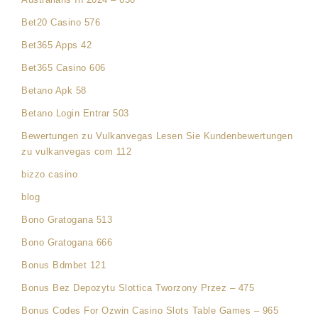
Bet20 Casino 576
Bet365 Apps 42
Bet365 Casino 606
Betano Apk 58
Betano Login Entrar 503
Bewertungen zu Vulkanvegas Lesen Sie Kundenbewertungen
zu vulkanvegas com 112
bizzo casino
blog
Bono Gratogana 513
Bono Gratogana 666
Bonus Bdmbet 121
Bonus Bez Depozytu Slottica Tworzony Przez – 475
Bonus Codes For Ozwin Casino Slots Table Games – 965