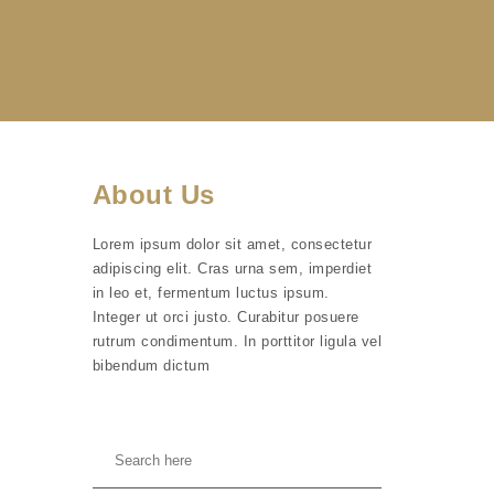
About Us
Lorem ipsum dolor sit amet, consectetur
adipiscing elit. Cras urna sem, imperdiet
in leo et, fermentum luctus ipsum.
Integer ut orci justo. Curabitur posuere
rutrum condimentum. In porttitor ligula vel
bibendum dictum