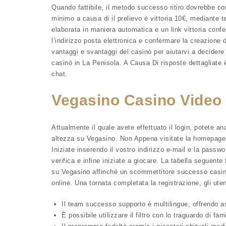
Quando fattibile, il metodo successo ritiro dovrebbe cor
minimo a causa di il prelievo è vittoria 10€, mediante t
elaborata in maniera automatica e un link vittoria conf
l’indirizzo posta elettronica e confermare la creazione 
vantaggi e svantaggi del casinò per aiutarvi a decidere s
casinò in La Penisola. A Causa Di risposte dettagliate è
chat.
Vegasino Casino Video
Attualmente il quale avete effettuato il login, potete anal
altezza su Vegasino. Non Appena visitate la homepage, g
Iniziate inserendo il vostro indirizzo e-mail e la passw
verifica e infine iniziate a giocare. La tabella seguent
su Vegasino affinché un scommettitore successo casinò 
online. Una tornata completata la registrazione, gli ute
Il team successo supporto è multilingue, offrendo as
È possibile utilizzare il filtro con lo traguardo di fam