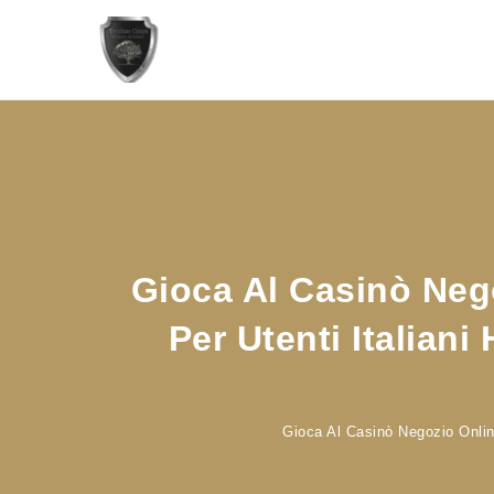
Skip to content
Gioca Al Casinò Neg
Per Utenti Italia
Gioca Al Casinò Negozio Onlin