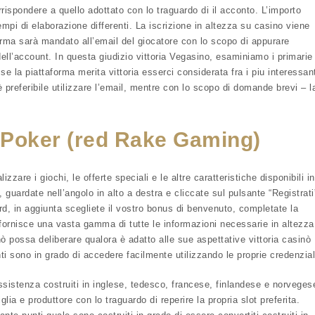
rispondere a quello adottato con lo traguardo di il acconto. L’importo
empi di elaborazione differenti. La iscrizione in altezza su casino viene
erma sarà mandato all’email del giocatore con lo scopo di appurare
dell’account. In questa giudizio vittoria Vegasino, esaminiamo i primarie
e la piattaforma merita vittoria esserci considerata fra i piu interessant
 preferibile utilizzare l’email, mentre con lo scopo di domande brevi – l
 Poker (red Rake Gaming)
izzare i giochi, le offerte speciali e le altre caratteristiche disponibili in
uardate nell’angolo in alto a destra e cliccate sul pulsante “Registrati
ord, in aggiunta scegliete il vostro bonus di benvenuto, completate la
e fornisce una vasta gamma di tutte le informazioni necessarie in altezza
possa deliberare qualora è adatto alle sue aspettative vittoria casinò
nti sono in grado di accedere facilmente utilizzando le proprie credenzial
sistenza costruiti in inglese, tedesco, francese, finlandese e norveges
iglia e produttore con lo traguardo di reperire la propria slot preferita.