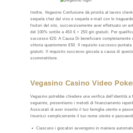
Inoltre, Vegasino Confusione dà priorità al lavoro clie
sequela chat dal vivo e sequela e-mail con lo traguardo 
fruitori del sito, successivamente aver effettuato un
del 100% sottile a 450 € + 250 giri gratuiti. Per qualifi
successo €20. A Causa Di beneficiare completamente del
vittoria quantomeno €50. Il requisito successo puntata è
gratuiti. Il requisito successo giocata a causa di ques
scommettitore.
Vegasino Casino Video Poker
Vegasino potrebbe chiedere una verifica dell’identità a
seguente, presentiamo i metodi di finanziamento reperibi
Assicurati di aver inserito il tuo famiglia utente e pa
Inserisci semplicemente il tuo nome utente e password
Ciascuno i giocatori avvengono in maniera automat