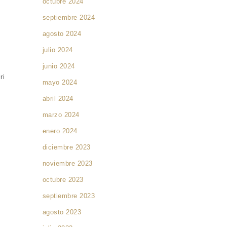
octubre 2024
septiembre 2024
agosto 2024
julio 2024
junio 2024
ri
mayo 2024
abril 2024
marzo 2024
enero 2024
diciembre 2023
noviembre 2023
octubre 2023
septiembre 2023
agosto 2023