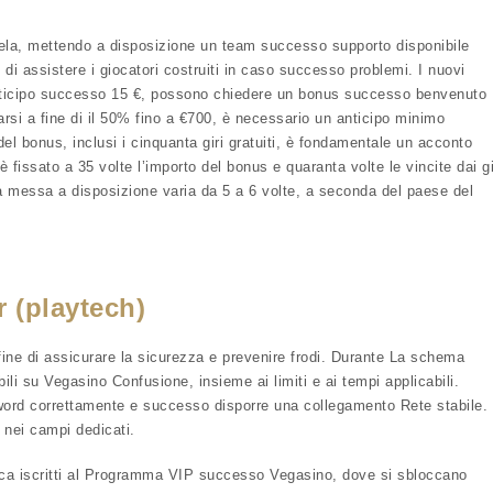
ntela, mettendo a disposizione un team successo supporto disponibile
di assistere i giocatori costruiti in caso successo problemi. I nuovi
 anticipo successo 15 €, possono chiedere un bonus successo benvenuto
carsi a fine di il 50% fino a €700, è necessario un anticipo minimo
 bonus, inclusi i cinquanta giri gratuiti, è fondamentale un acconto
 fissato a 35 volte l’importo del bonus e quaranta volte le vincite dai gi
ta messa a disposizione varia da 5 a 6 volte, a seconda del paese del
 (playtech)
 fine di assicurare la sicurezza e prevenire frodi. Durante La schema
li su Vegasino Confusione, insieme ai limiti e ai tempi applicabili.
ssword correttamente e successo disporre una collegamento Rete stabile.
 nei campi dedicati.
ica iscritti al Programma VIP successo Vegasino, dove si sbloccano