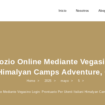
Inicio
Nosotros
Abo
ozio Online Mediante Vegasi
ni Himalyan Camps Adventure,
Home
2025
mayo
5
e Mediante Vegasino Login: Prontuario Per Utenti Italiani Himalyan C