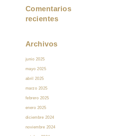
Comentarios
recientes
Archivos
junio 2025
mayo 2025
abril 2025
marzo 2025
febrero 2025
enero 2025
diciembre 2024
noviembre 2024