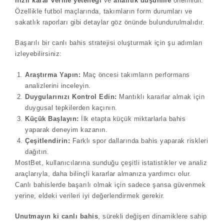
hızlı karar verme yeteneği
ve
analitik düşünme
önemlidir.
Özellikle futbol maçlarında, takımların form durumları ve
sakatlık raporları gibi detaylar göz önünde bulundurulmalıdır.
Başarılı bir canlı bahis stratejisi oluşturmak için şu adımları
izleyebilirsiniz:
Araştırma Yapın:
Maç öncesi takımların performans
analizlerini inceleyin.
Duygularınızı Kontrol Edin:
Mantıklı kararlar almak için
duygusal tepkilerden kaçının.
Küçük Başlayın:
İlk etapta küçük miktarlarla bahis
yaparak deneyim kazanın.
Çeşitlendirin:
Farklı spor dallarında bahis yaparak riskleri
dağıtın.
MostBet, kullanıcılarına sunduğu çeşitli istatistikler ve analiz
araçlarıyla, daha bilinçli kararlar almanıza yardımcı olur.
Canlı bahislerde başarılı olmak için sadece şansa güvenmek
yerine, eldeki verileri iyi değerlendirmek gerekir.
Unutmayın ki canlı bahis
, sürekli değişen dinamiklere sahip