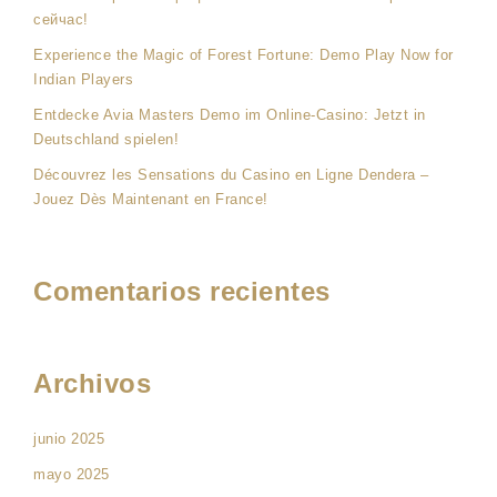
сейчас!
Experience the Magic of Forest Fortune: Demo Play Now for
Indian Players
Entdecke Avia Masters Demo im Online-Casino: Jetzt in
Deutschland spielen!
Découvrez les Sensations du Casino en Ligne Dendera –
Jouez Dès Maintenant en France!
Comentarios recientes
Archivos
junio 2025
mayo 2025