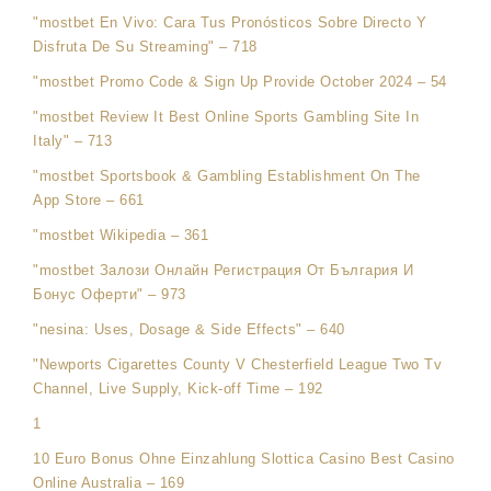
"mostbet En Vivo: Cara Tus Pronósticos Sobre Directo Y
Disfruta De Su Streaming" – 718
"mostbet Promo Code & Sign Up Provide October 2024 – 54
"mostbet Review It Best Online Sports Gambling Site In
Italy" – 713
"‎mostbet Sportsbook & Gambling Establishment On The
App Store – 661
"mostbet Wikipedia – 361
"mostbet Залози Онлайн Регистрация От България И
Бонус Оферти" – 973
"nesina: Uses, Dosage & Side Effects" – 640
"Newports Cigarettes County V Chesterfield League Two Tv
Channel, Live Supply, Kick-off Time – 192
1
10 Euro Bonus Ohne Einzahlung Slottica Casino Best Casino
Online Australia – 169