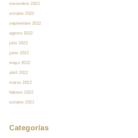
noviembre 2022
octubre 2022
septiembre 2022
agosto 2022
julio 2022
junio 2022
mayo 2022
abril 2022
marzo 2022
febrero 2022
octubre 2021
Categorías