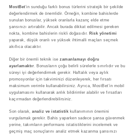
MostBet
‘in sunduğu farklı bonus türlerini stratejik bir şekilde
değerlendirmek de önemlidir. Örneğin, kombine bahislerde
sunulan bonuslar, yüksek oranlarla kazanç elde etme
şansınızı artırabilir. Ancak burada dikkat edilmesi gereken
nokta, kombine bahislerin riskli doğasıdır.
Risk yönetimi
yaparak, düşük oranlı ve yüksek ihtimalli maçları seçmek
akıllıca olacaktır.
Diğer bir önemli teknik ise
zamanlamayı doğru
ayarlamaktır
. Bonusların çoğu belirli sürelerle sınırlıdır ve bu
süreyi iyi değerlendirmek gerekir. Haftalık veya aylık
promosyonlar için takviminizi düzenleyerek, her fırsatı
maksimum verimle kullanabilirsiniz. Ayrıca, MostBet’in mobil
uygulamasını kullanarak anlık bildirimler alabilir ve fırsatları
kaçırmadan değerlendirebilirsiniz.
Son olarak,
analiz ve istatistik
kullanımının önemini
vurgulamak gerekir. Bahis yaparken sadece şansa güvenmek
yerine, takımların performans istatistiklerini incelemek ve
geçmiş maç sonuçlarını analiz etmek kazanma şansınızı