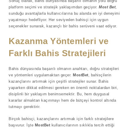
Sonuç olarak, bahis dünyasında başarılı olmanın yolu doğru
platform seçimi ve stratejik yaklaşımdan geçiyor.
Most Bet
,
sunduğu avantajlarla kullanıcılarına bu alanda en iyi deneyimi
yaşatmayı hedefliyor. Her seviyeden bahisçi için uygun
seçenekler sunarak, kazançlı bir bahis serüveni vaat ediyor.
Kazanma Yöntemleri ve
Farklı Bahis Stratejileri
Bahis dünyasında başarılı olmanın anahtarı, doğru stratejileri
ve yöntemleri uygulamaktan geçer.
MostBet
, bahisçilerin
kazançlarını artırmak için çeşitli stratejiler sunar. Bahis
yaparken dikkat edilmesi gereken en önemli noktalardan biri,
disiplinli bir yaklaşım benimsemektir. Bu, hem duygusal
kararlar almaktan kaçınmayı hem de bütçeyi kontrol altında
tutmayı gerektirir.
Birçok bahisçi, kazançlarını artırmak için farklı stratejilere
başvurur. İşte
MostBet
kullanıcılarının sıklıkla tercih ettiği