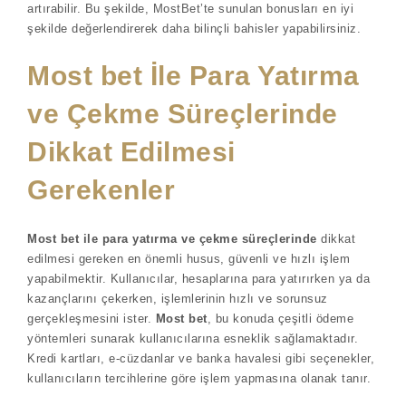
artırabilir. Bu şekilde, MostBet’te sunulan bonusları en iyi
şekilde değerlendirerek daha bilinçli bahisler yapabilirsiniz.
Most bet İle Para Yatırma
ve Çekme Süreçlerinde
Dikkat Edilmesi
Gerekenler
Most bet ile para yatırma ve çekme süreçlerinde
dikkat
edilmesi gereken en önemli husus, güvenli ve hızlı işlem
yapabilmektir. Kullanıcılar, hesaplarına para yatırırken ya da
kazançlarını çekerken, işlemlerinin hızlı ve sorunsuz
gerçekleşmesini ister.
Most bet
, bu konuda çeşitli ödeme
yöntemleri sunarak kullanıcılarına esneklik sağlamaktadır.
Kredi kartları, e-cüzdanlar ve banka havalesi gibi seçenekler,
kullanıcıların tercihlerine göre işlem yapmasına olanak tanır.