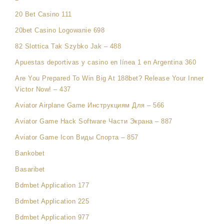
20 Bet Casino 111
20bet Casino Logowanie 698
82 Slottica Tak Szybko Jak – 488
Apuestas deportivas y casino en línea 1 en Argentina 360
Are You Prepared To Win Big At 188bet? Release Your Inner
Victor Now! – 437
Aviator Airplane Game Инструкциям Для – 566
Aviator Game Hack Software Части Экрана – 887
Aviator Game Icon Виды Спорта – 857
Bankobet
Basaribet
Bdmbet Application 177
Bdmbet Application 225
Bdmbet Application 977