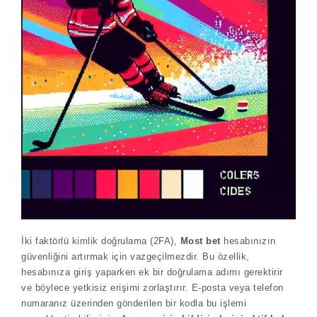
İki faktörlü kimlik doğrulama (2FA),
Most bet
hesabınızın
güvenliğini artırmak için vazgeçilmezdir. Bu özellik,
hesabınıza giriş yaparken ek bir doğrulama adımı gerektirir
ve böylece yetkisiz erişimi zorlaştırır. E-posta veya telefon
numaranız üzerinden gönderilen bir kodla bu işlemi