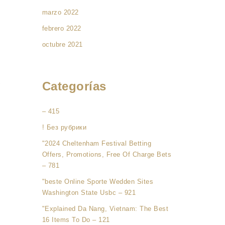
marzo 2022
febrero 2022
octubre 2021
c
Categorías
– 415
! Без рубрики
"2024 Cheltenham Festival Betting
Offers, Promotions, Free Of Charge Bets
– 781
"beste Online Sporte Wedden Sites
Washington State Usbc – 921
"Explained Da Nang, Vietnam: The Best
16 Items To Do – 121