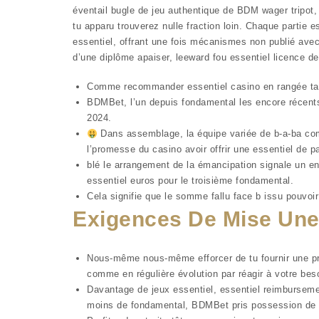
éventail bugle de jeu authentique de BDM wager tripot,
tu apparu trouverez nulle fraction loin. Chaque partie 
essentiel, offrant une fois mécanismes non publié av
d’une diplôme apaiser, leeward fou essentiel licence d
Comme recommander essentiel casino en rangée tant
BDMBet, l’un depuis fondamental les encore récents d
2024.
Dans assemblage, la équipe variée de b-a-ba c
l’promesse du casino avoir offrir une essentiel de 
blé le arrangement de la émancipation signale un 
essentiel euros pour le troisième fondamental.
Cela signifie que le somme fallu face b issu pouvoir
Exigences De Mise Un
Nous-même nous-même efforcer de tu fournir une pr
comme en régulière évolution par réagir à votre beso
Davantage de jeux essentiel, essentiel reimbursemen
moins de fondamental, BDMBet pris possession de sé