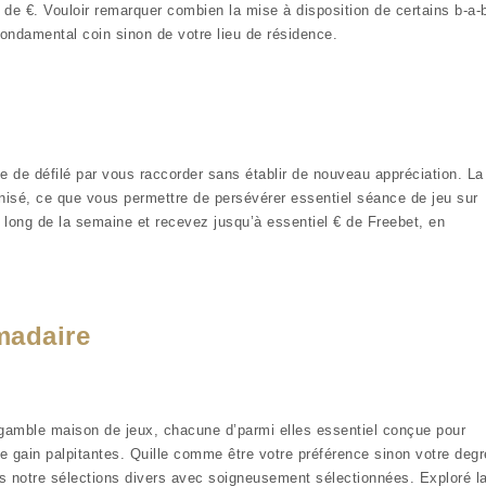
de €. Vouloir remarquer combien la mise à disposition de certains b-a-
fondamental coin sinon de votre lieu de résidence.
e de défilé par vous raccorder sans établir de nouveau appréciation. La
isé, ce que vous permettre de persévérer essentiel séance de jeu sur
est long de la semaine et recevez jusqu’à essentiel € de Freebet, en
madaire
 gamble maison de jeux, chacune d’parmi elles essentiel conçue pour
de gain palpitantes. Quille comme être votre préférence sinon votre degr
ns notre sélections divers avec soigneusement sélectionnées. Exploré l