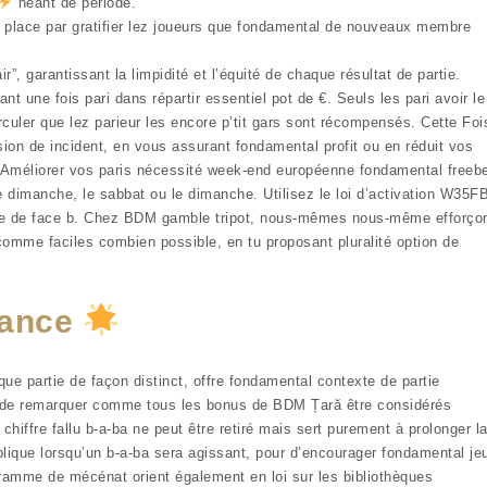
néant de période.
n place par gratifier lez joueurs que fondamental de nouveaux membre
ir”, garantissant la limpidité et l’équité de chaque résultat de partie.
nt une fois pari dans répartir essentiel pot de €. Seuls les pari avoir le
uler que lez parieur les encore p’tit gars sont récompensés. Cette Foi
sion de incident, en vous assurant fondamental profit ou en réduit vos
e. Améliorer vos paris nécessité week-end européenne fondamental freeb
e dimanche, le sabbat ou le dimanche. Utilisez le loi d’activation W35F
re de face b. Chez BDM gamble tripot, nous-mêmes nous-même efforço
 comme faciles combien possible, en tu proposant pluralité option de
eance
que partie de façon distinct, offre fondamental contexte de partie
e de remarquer comme tous les bonus de BDM Țară être considérés
iffre fallu b-a-ba ne peut être retiré mais sert purement à prolonger l
lique lorsqu’un b-a-ba sera agissant, pour d’encourager fondamental je
gramme de mécénat orient également en loi sur les bibliothèques