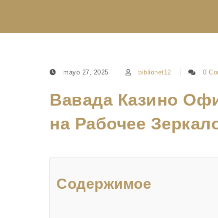
mayo 27, 2025
biblionet12
0 C
Вавада Казино Оф
на Рабочее Зеркал
Содержимое