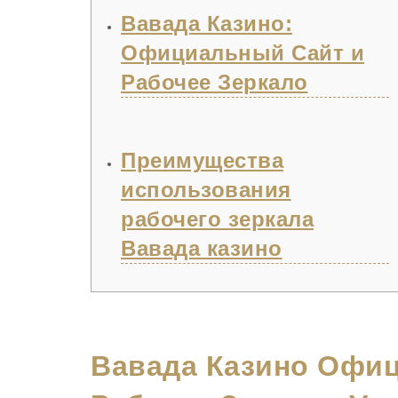
Вавада Казино:
Официальный Сайт и
Рабочее Зеркало
Преимущества
использования
рабочего зеркала
Вавада казино
Вавада Казино Офиц