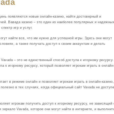
vada
день появляются новые онлайн-казино, найти достоверный и
чей. Вавада казино – это один из наиболее популярных и надежны
спектр игр и услуг.
огут найти все, что им нужно для успешной игры. Здесь они могут
словиях, а также получать доступ к своим аккаунтам и делать
 Vavada – это не единственный способ доступа к игорному ресурсу.
а к игорному ресурсу, который позволяет игрокам играть в онлайн
отает в режиме онлайн и позволяет игрокам играть в онлайн-казино,
 полезно в тех случаях, когда официальный сайт Vavada не доступ
воляет игрокам получить доступ к игорному ресурсу, не зависящий 
 зеркало Vavada, которое они могут найти в интернете, и выполнит