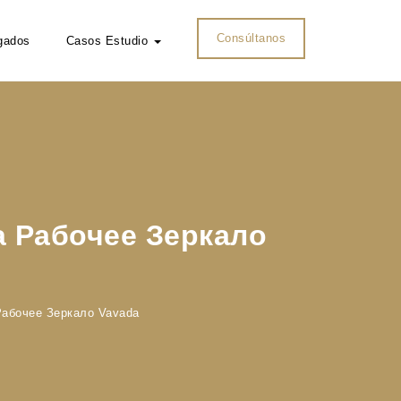
Consúltanos
gados
Casos Estudio
 Рабочее Зеркало
Рабочее Зеркало Vavada