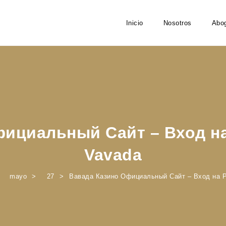
Inicio
Nosotros
Abo
фициальный Сайт – Вход на
Vavada
mayo
27
Вавада Казино Официальный Сайт – Вход на 