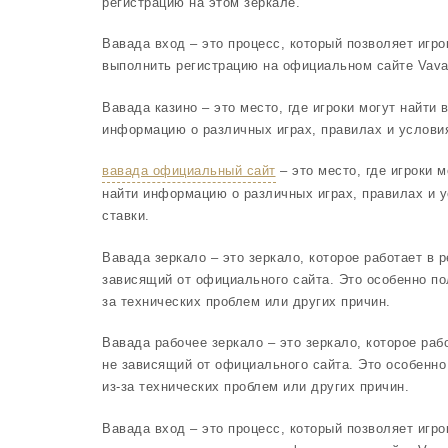
регистрацию на этом зеркале.
Вавада вход – это процесс, который позволяет игро
выполнить регистрацию на официальном сайте Vavad
Вавада казино – это место, где игроки могут найти 
информацию о различных играх, правилах и условия
вавада официальный сайт
– это место, где игроки 
найти информацию о различных играх, правилах и у
ставки.
Вавада зеркало – это зеркало, которое работает в 
зависящий от официального сайта. Это особенно по
за технических проблем или других причин.
Вавада рабочее зеркало – это зеркало, которое раб
не зависящий от официального сайта. Это особенно
из-за технических проблем или других причин.
Вавада вход – это процесс, который позволяет игро