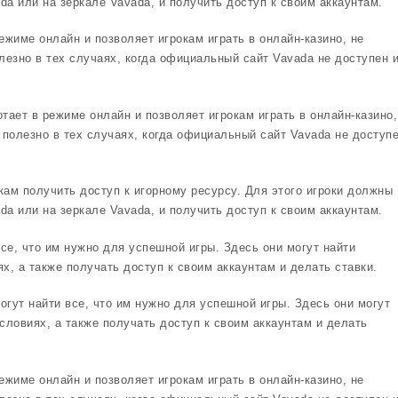
a или на зеркале Vavada, и получить доступ к своим аккаунтам.
режиме онлайн и позволяет игрокам играть в онлайн-казино, не
лезно в тех случаях, когда официальный сайт Vavada не доступен и
отает в режиме онлайн и позволяет игрокам играть в онлайн-казино,
 полезно в тех случаях, когда официальный сайт Vavada не доступ
кам получить доступ к игорному ресурсу. Для этого игроки должны
a или на зеркале Vavada, и получить доступ к своим аккаунтам.
все, что им нужно для успешной игры. Здесь они могут найти
х, а также получать доступ к своим аккаунтам и делать ставки.
огут найти все, что им нужно для успешной игры. Здесь они могут
словиях, а также получать доступ к своим аккаунтам и делать
режиме онлайн и позволяет игрокам играть в онлайн-казино, не