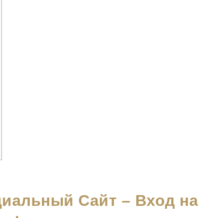
иальный Сайт – Вход на