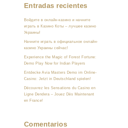
Entradas recientes
Войдите в онлайн-казино и начните
играть в Казино Коты – лучшее казино
Украины!
Начните играть в официальное онлайн-
казино Украины сейчас!
Experience the Magic of Forest Fortune:
Demo Play Now for Indian Players
Entdecke Avia Masters Demo im Online-
Casino: Jetzt in Deutschland spielen!
Découvrez les Sensations du Casino en
Ligne Dendera – Jouez Dès Maintenant
en France!
Comentarios