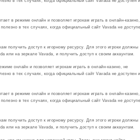
лезно в тех случаях, когда официальный сайт Vavada не доступен и
отает в режиме онлайн и позволяет игрокам играть в онлайн-казино,
 полезно в тех случаях, когда официальный сайт Vavada не доступ
кам получить доступ к игорному ресурсу. Для этого игроки должны
a или на зеркале Vavada, и получить доступ к своим аккаунтам.
режиме онлайн и позволяет игрокам играть в онлайн-казино, не
лезно в тех случаях, когда официальный сайт Vavada не доступен и
отает в режиме онлайн и позволяет игрокам играть в онлайн-казино,
 полезно в тех случаях, когда официальный сайт Vavada не доступ
кам получить доступ к игорному ресурсу. Для этого игроки должны
a или на зеркале Vavada, и получить доступ к своим аккаунтам.