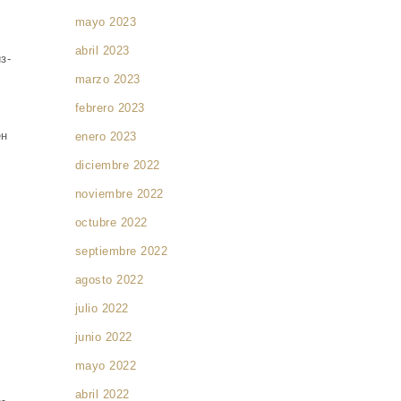
mayo 2023
abril 2023
з-
marzo 2023
febrero 2023
ен
enero 2023
diciembre 2022
noviembre 2022
octubre 2022
septiembre 2022
agosto 2022
julio 2022
junio 2022
mayo 2022
abril 2022