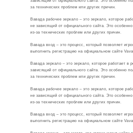
зависящий от официального сайта. Это особенно по
за технических проблем или других причин.
Вавада рабочее зеркало – это зеркало, которое раб
не зависящий от официального сайта. Это особенно
из-за технических проблем или других причин.
Вавада вход – это процесс, который позволяет игро
выполнить регистрацию на официальном сайте Vavad
Вавада зеркало – это зеркало, которое работает в 
зависящий от официального сайта. Это особенно по
за технических проблем или других причин.
Вавада рабочее зеркало – это зеркало, которое раб
не зависящий от официального сайта. Это особенно
из-за технических проблем или других причин.
Вавада вход – это процесс, который позволяет игро
выполнить регистрацию на официальном сайте Vavad