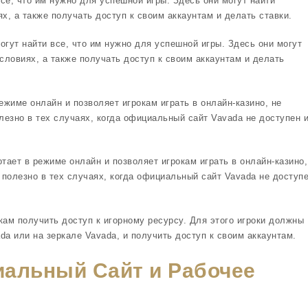
все, что им нужно для успешной игры. Здесь они могут найти
х, а также получать доступ к своим аккаунтам и делать ставки.
огут найти все, что им нужно для успешной игры. Здесь они могут
словиях, а также получать доступ к своим аккаунтам и делать
режиме онлайн и позволяет игрокам играть в онлайн-казино, не
лезно в тех случаях, когда официальный сайт Vavada не доступен и
отает в режиме онлайн и позволяет игрокам играть в онлайн-казино,
 полезно в тех случаях, когда официальный сайт Vavada не доступ
кам получить доступ к игорному ресурсу. Для этого игроки должны
a или на зеркале Vavada, и получить доступ к своим аккаунтам.
иальный Сайт и Рабочее