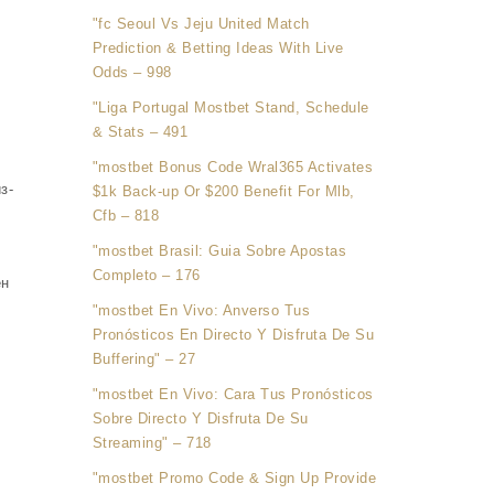
"fc Seoul Vs Jeju United Match
Prediction & Betting Ideas With Live
Odds – 998
"Liga Portugal Mostbet Stand, Schedule
& Stats – 491
"mostbet Bonus Code Wral365 Activates
з-
$1k Back-up Or $200 Benefit For Mlb,
Cfb – 818
"mostbet Brasil: Guia Sobre Apostas
Completo – 176
ен
"mostbet En Vivo: Anverso Tus
Pronósticos En Directo Y Disfruta De Su
Buffering" – 27
"mostbet En Vivo: Cara Tus Pronósticos
Sobre Directo Y Disfruta De Su
Streaming" – 718
"mostbet Promo Code & Sign Up Provide