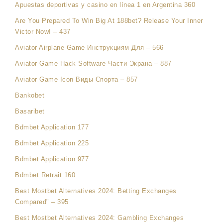
Apuestas deportivas y casino en línea 1 en Argentina 360
Are You Prepared To Win Big At 188bet? Release Your Inner
Victor Now! – 437
Aviator Airplane Game Инструкциям Для – 566
Aviator Game Hack Software Части Экрана – 887
Aviator Game Icon Виды Спорта – 857
Bankobet
Basaribet
Bdmbet Application 177
Bdmbet Application 225
Bdmbet Application 977
Bdmbet Retrait 160
Best Mostbet Alternatives 2024: Betting Exchanges
Compared" – 395
Best Mostbet Alternatives 2024: Gambling Exchanges