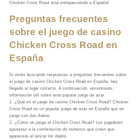
Chicken Cross Road está enloqueciendo a España!
Preguntas frecuentes
sobre el juego de casino
Chicken Cross Road en
España
Si estás buscando respuestas a preguntas frecuentes sobre
el juego de casino Chicken Cross Road en España, has
llegado al lugar correcto. A continuación, encontrarás
información útil sobre este popular juego de azar.
1. ¿Qué es el juego de casino Chicken Cross Road? Chicken
Cross Road es un popular juego de azar en España que se
juega con dos dados.
2. ¿Cómo se juega al Chicken Cross Road? Los jugadores
apuestan a la combinación de números que creen que
aparecerá al lanzar los dados.