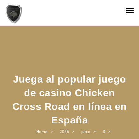
Skip to content
Togg
navig
Juega al popular juego
de casino Chicken
Cross Road en línea en
España
Home
2025
junio
3