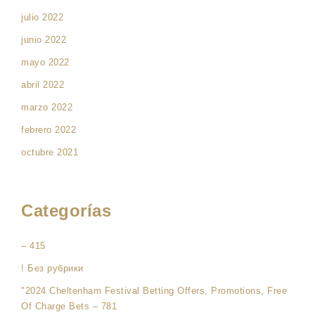
julio 2022
junio 2022
mayo 2022
abril 2022
marzo 2022
febrero 2022
octubre 2021
Categorías
– 415
! Без рубрики
"2024 Cheltenham Festival Betting Offers, Promotions, Free
Of Charge Bets – 781