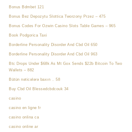
Bonus Bdmbet 121
Bonus Bez Depozytu Slottica Tworzony Przez – 475
Bonus Codes For Ozwin Casino Slots Table Games – 965
Book Podgorica Taxi
Borderline Personality Disorder And Cbd Oil 650
Borderline Personality Disorder And Cbd Oil 963
Btc Drops Under $68k As Mt Gox Sends $22b Bitcoin To Two
Wallets – 882
Bütün nəticələrə baxın .. 58
Buy Cbd Oil Blessedcbdcouk 34
casino
casino en ligne fr
casino onlina ca
casino online ar