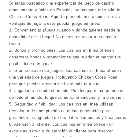
Si estás buscando una experiencia de juego de casino
emocionante y única en España, ¡no busques más allá de
Chicken Cross Road! Aquí te presentamos algunas de las
ventajas de jugar a este popular juego en línea:
1. Conveniencia: ¡Juega cuando y donde quieras desde la
comodidad de tu hogar! No necesitas viajar a un casino
físico.
2. Bonos y promociones: Los casinos en línea ofrecen
generosos bonos y promociones que pueden aumentar tus
posibilidades de ganar.
3. Gran selección de juegos: Los casinos en línea ofrecen
una variedad de juegos, incluyendo Chicken Cross Road,
para que puedas encontrar el que más te guste.
4. Jugadores de todo el mundo: Puedes jugar con personas
de todo el mundo, lo que aumenta la emoción y la diversión.
5. Seguridad y fiabilidad: Los casinos en línea utilizan
tecnología de encriptación de última generación para
garantizar la seguridad de tus datos personales y financieros.
6. Atención al cliente: Los casinos en línea ofrecen un
excelente servicio de atención al cliente para resolver