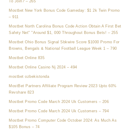
To Join? – 265
Mostbet New York Bonus Code Gameday: $1 2k Twin Promo
– 911
Mostbet North Carolina Bonus Code Action Obtain A First Bet
Safety Net" "Around $1, 000 Throughout Bonus Bets! – 255
Mostbet Ohio Bonus Signal Sbkwire Score $1000 Promo For
Browns, Bengals & National Football League Week 1 – 790
Mostbet Online 835
Mostbet Online Casino Nj 2024 – 494
mostbet ozbekistonda
MostBet Partners Affiliate Program Review 2023 Upto 60%
Revshare 823
Mostbet Promo Code March 2024 Uk Customers – 206
Mostbet Promo Code March 2024 Uk Customers – 794
Mostbet Promo Computer Code October 2024: As Much As
$105 Bonus – 74