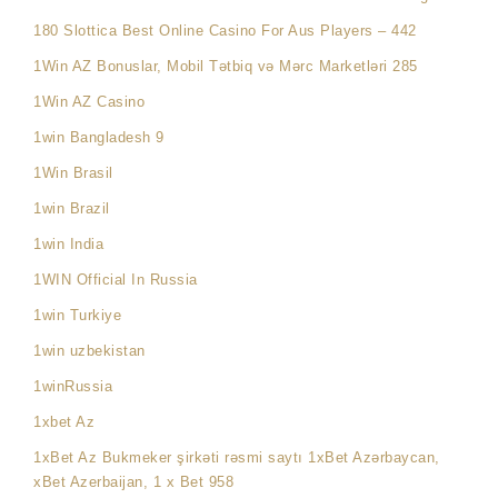
180 Slottica Best Online Casino For Aus Players – 442
1Win AZ Bonuslar, Mobil Tətbiq və Mərc Marketləri 285
1Win AZ Casino
1win Bangladesh 9
1Win Brasil
1win Brazil
1win India
1WIN Official In Russia
1win Turkiye
1win uzbekistan
1winRussia
1xbet Az
1xBet Az Bukmeker şirkəti rəsmi saytı 1xBet Azərbaycan,
xBet Azerbaijan, 1 x Bet 958