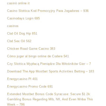
casinò online it
Casino Slottica Kod Promocyjny Para Jogadores – 936
Casinodays Login 695
casinos
Cbd Oil Dog Hip 851
Cbd Sex Oil 562
Chicken Road Game Casino 383
Cómo jugar al bingo online de Codere 541
Czy Slottica Wypłacą Pieniądze Dla Miłośników Gier – 7
Download The App Mostbet Sports Activities Betting – 183
Energycasino Pl 401
Energycasino Promo Code 691
Extended Mostbet Bonus Code Syracuse: Secure $1 2k
Gambling Bonus Regarding Mlb, Nfl, And Even Wnba This
Week – 796