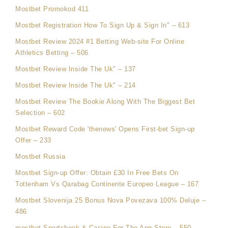
Mostbet Promokod 411
Mostbet Registration How To Sign Up & Sign In" – 613
Mostbet Review 2024 #1 Betting Web-site For Online
Athletics Betting – 506
Mostbet Review Inside The Uk" – 137
Mostbet Review Inside The Uk" – 214
Mostbet Review The Bookie Along With The Biggest Bet
Selection – 602
Mostbet Reward Code 'thenews' Opens First-bet Sign-up
Offer – 233
Mostbet Russia
Mostbet Sign-up Offer: Obtain £30 In Free Bets On
Tottenham Vs Qarabag Continente Europeo League – 167
Mostbet Slovenija 25 Bonus Nova Povezava 100% Deluje –
486
‎mostbet Sportsbook & Casino For The App Store – 550