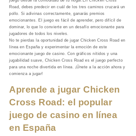
juego desde la comodidad de tu hogar.En Chicken Cross
Road, debes predecir en cuál de los tres caminos cruzará un
pollo. Si adivinas correctamente, ganarás premios
emocionantes. El juego es fácil de aprender, pero difícil de
dominar, lo que lo convierte en un desafío emocionante para
jugadores de todos los niveles.
No te pierdas la oportunidad de jugar Chicken Cross Road en
línea en España y experimentar la emoción de este
emocionante juego de casino. Con gráficos nítidos y una
jugabilidad suave, Chicken Cross Road es el juego perfecto
para una noche divertida en línea. ¡Únete a la acción ahora y
comienza a jugar!
Aprende a jugar Chicken
Cross Road: el popular
juego de casino en línea
en España