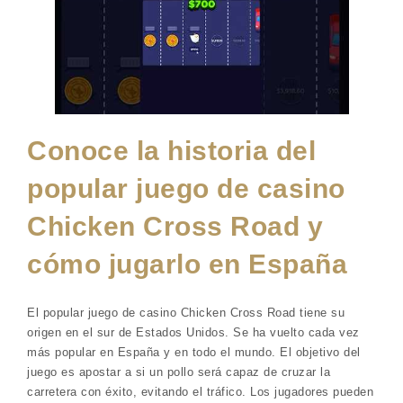
Conoce la historia del
popular juego de casino
Chicken Cross Road y
cómo jugarlo en España
El popular juego de casino Chicken Cross Road tiene su
origen en el sur de Estados Unidos. Se ha vuelto cada vez
más popular en España y en todo el mundo. El objetivo del
juego es apostar a si un pollo será capaz de cruzar la
carretera con éxito, evitando el tráfico. Los jugadores pueden