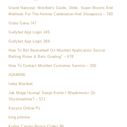
Grand National: Mostbet's Guide, Odds, Super Boosts And
Methods For The Aintree Celebration And Showpiece – 760
Grato Gana 747
Gullybet App Login 245
Gullybet App Login 269
How To Bet Basketball On Mostbet Application Soccer
Betting Rules & Bets Grading" – 678
How To Contact Mostbet Customer Service – 350
IGAMING
India Mostbet
Jak Mogę Usunąć Swoje Konto I Wiadomości Ze
Skyshowtime? – 571
Kasyno Online PL
king johnnie
Kudos Casino Bonus Codes 98