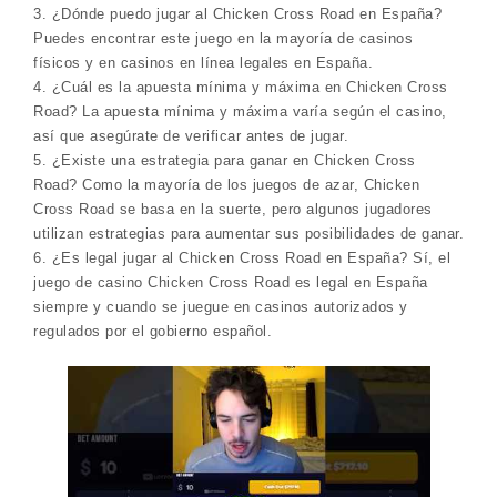
3. ¿Dónde puedo jugar al Chicken Cross Road en España?
Puedes encontrar este juego en la mayoría de casinos
físicos y en casinos en línea legales en España.
4. ¿Cuál es la apuesta mínima y máxima en Chicken Cross
Road? La apuesta mínima y máxima varía según el casino,
así que asegúrate de verificar antes de jugar.
5. ¿Existe una estrategia para ganar en Chicken Cross
Road? Como la mayoría de los juegos de azar, Chicken
Cross Road se basa en la suerte, pero algunos jugadores
utilizan estrategias para aumentar sus posibilidades de ganar.
6. ¿Es legal jugar al Chicken Cross Road en España? Sí, el
juego de casino Chicken Cross Road es legal en España
siempre y cuando se juegue en casinos autorizados y
regulados por el gobierno español.