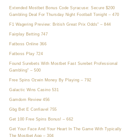
Extended Mostbet Bonus Code Syracuse: Secure $200
Gambling Deal For Thursday Night Football Tonight – 470
F1 Wagering Preview: British Great Prix Odds" – 844
Fairplay Betting 747
Fatboss Online 366
Fatboss Play 724
Found Surebets With Mostbet Fast Surebet Professional
Gambling" – 500
Free Spins Ozwin Money By Playing – 792
Galactic Wins Casino 531
Gamdom Review 456
Gbg Bet E Confiavel 755
Get 100 Free Spins Bonus! – 662
Get Your Face And Your Heart In The Game With Typically
The Mostbet App – 304