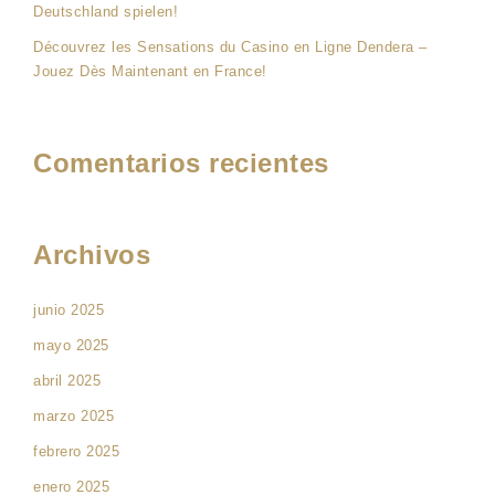
Deutschland spielen!
Découvrez les Sensations du Casino en Ligne Dendera –
Jouez Dès Maintenant en France!
Comentarios recientes
Archivos
junio 2025
mayo 2025
abril 2025
marzo 2025
febrero 2025
enero 2025