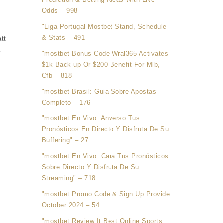
Odds – 998
"Liga Portugal Mostbet Stand, Schedule
& Stats – 491
att
a
"mostbet Bonus Code Wral365 Activates
$1k Back-up Or $200 Benefit For Mlb,
Cfb – 818
"mostbet Brasil: Guia Sobre Apostas
Completo – 176
"mostbet En Vivo: Anverso Tus
Pronósticos En Directo Y Disfruta De Su
Buffering" – 27
"mostbet En Vivo: Cara Tus Pronósticos
Sobre Directo Y Disfruta De Su
Streaming" – 718
"mostbet Promo Code & Sign Up Provide
October 2024 – 54
"mostbet Review It Best Online Sports