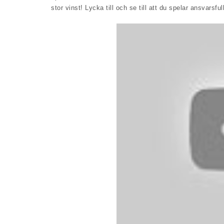
stor vinst! Lycka till och se till att du spelar ansvarsfull