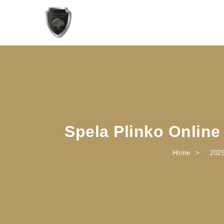
Skip to content
Spela Plinko Online
Home
202