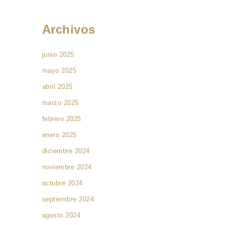
Archivos
junio 2025
mayo 2025
abril 2025
marzo 2025
febrero 2025
enero 2025
diciembre 2024
noviembre 2024
octubre 2024
septiembre 2024
agosto 2024