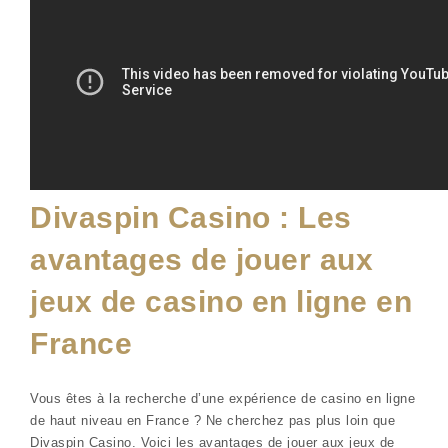
Divaspin Casino : Les
avantages de jouer aux
jeux de casino en ligne en
France
Vous êtes à la recherche d’une expérience de casino en ligne
de haut niveau en France ? Ne cherchez pas plus loin que
Divaspin Casino. Voici les avantages de jouer aux jeux de