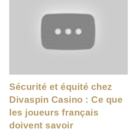
Sécurité et équité chez
Divaspin Casino : Ce que
les joueurs français
doivent savoir