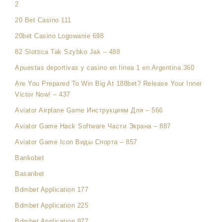
2
20 Bet Casino 111
20bet Casino Logowanie 698
82 Slottica Tak Szybko Jak – 488
Apuestas deportivas y casino en línea 1 en Argentina 360
Are You Prepared To Win Big At 188bet? Release Your Inner
Victor Now! – 437
Aviator Airplane Game Инструкциям Для – 566
Aviator Game Hack Software Части Экрана – 887
Aviator Game Icon Виды Спорта – 857
Bankobet
Basaribet
Bdmbet Application 177
Bdmbet Application 225
Bdmbet Application 977