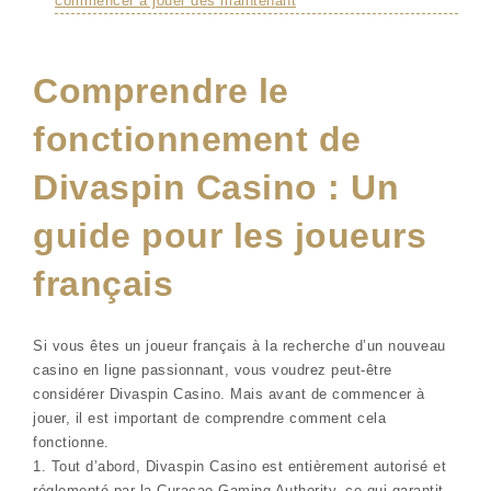
commencer à jouer dès maintenant
Comprendre le
fonctionnement de
Divaspin Casino : Un
guide pour les joueurs
français
Si vous êtes un joueur français à la recherche d’un nouveau
casino en ligne passionnant, vous voudrez peut-être
considérer Divaspin Casino. Mais avant de commencer à
jouer, il est important de comprendre comment cela
fonctionne.
1. Tout d’abord, Divaspin Casino est entièrement autorisé et
réglementé par la Curacao Gaming Authority, ce qui garantit