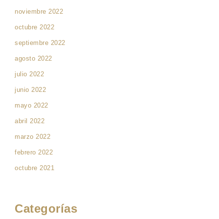
noviembre 2022
octubre 2022
septiembre 2022
agosto 2022
julio 2022
junio 2022
mayo 2022
abril 2022
marzo 2022
febrero 2022
octubre 2021
Categorías