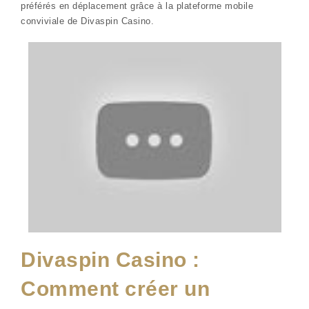
préférés en déplacement grâce à la plateforme mobile
conviviale de Divaspin Casino.
Divaspin Casino :
Comment créer un