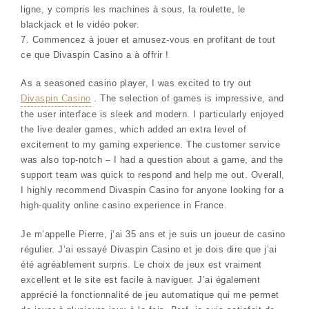
ligne, y compris les machines à sous, la roulette, le
blackjack et le vidéo poker.
7. Commencez à jouer et amusez-vous en profitant de tout
ce que Divaspin Casino a à offrir !
As a seasoned casino player, I was excited to try out
Divaspin Casino
. The selection of games is impressive, and
the user interface is sleek and modern. I particularly enjoyed
the live dealer games, which added an extra level of
excitement to my gaming experience. The customer service
was also top-notch – I had a question about a game, and the
support team was quick to respond and help me out. Overall,
I highly recommend Divaspin Casino for anyone looking for a
high-quality online casino experience in France.
Je m’appelle Pierre, j’ai 35 ans et je suis un joueur de casino
régulier. J’ai essayé Divaspin Casino et je dois dire que j’ai
été agréablement surpris. Le choix de jeux est vraiment
excellent et le site est facile à naviguer. J’ai également
apprécié la fonctionnalité de jeu automatique qui me permet