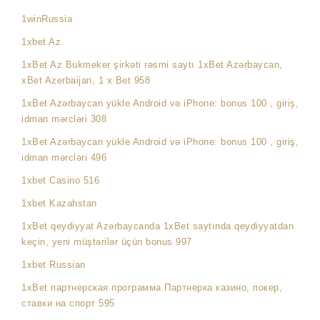
1winRussia
1xbet Az
1xBet Az Bukmeker şirkəti rəsmi saytı 1xBet Azərbaycan,
xBet Azerbaijan, 1 x Bet 958
1xBet Azərbaycan yükle Android və iPhone: bonus 100 , giriş,
idman mərcləri 308
1xBet Azərbaycan yükle Android və iPhone: bonus 100 , giriş,
idman mərcləri 496
1xbet Casino 516
1xbet Kazahstan
1xBet qeydiyyat Azərbaycanda 1xBet saytında qeydiyyatdan
keçin, yeni müştərilər üçün bonus 997
1xbet Russian
1xBet партнерская программа Партнерка казино, покер,
ставки на спорт 595