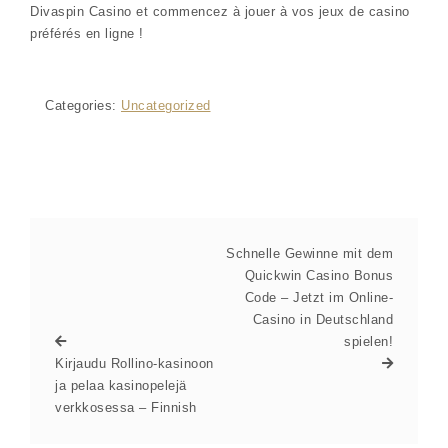
Divaspin Casino et commencez à jouer à vos jeux de casino
préférés en ligne !
Categories:
Uncategorized
Schnelle Gewinne mit dem
Quickwin Casino Bonus
Code – Jetzt im Online-
Casino in Deutschland
spielen!
Kirjaudu Rollino-kasinoon
ja pelaa kasinopelejä
verkkosessa – Finnish