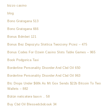
bizzo casino
blog
Bono Gratogana 513
Bono Gratogana 666
Bonus Bdmbet 121
Bonus Bez Depozytu Slottica Tworzony Przez – 475
Bonus Codes For Ozwin Casino Slots Table Games – 965
Book Podgorica Taxi
Borderline Personality Disorder And Cbd Oil 650
Borderline Personality Disorder And Cbd Oil 963
Btc Drops Under $68k As Mt Gox Sends $22b Bitcoin To Two
Wallets – 882
Bütün nəticələrə baxın .. 58
Buy Cbd Oil Blessedcbdcouk 34