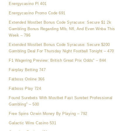
Energycasino Pl 401
Energycasino Promo Code 691
Extended Mostbet Bonus Code Syracuse: Secure $1 2k
Gambling Bonus Regarding Mlb, Nfl, And Even Wnba This
Week – 796
Extended Mostbet Bonus Code Syracuse: Secure $200
Gambling Deal For Thursday Night Football Tonight – 470
F1 Wagering Preview: British Great Prix Odds" – 844
Fairplay Betting 747
Fatboss Online 366
Fatboss Play 724
Found Surebets With Mostbet Fast Surebet Professional
Gambling" – 500
Free Spins Ozwin Money By Playing – 792
Galactic Wins Casino 531