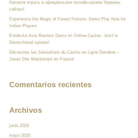
Начните играть в официальное онлайн-казино Украины
сейчас!
Experience the Magic of Forest Fortune: Demo Play Now for
Indian Players
Entdecke Avia Masters Demo im Online-Casino: Jetzt in
Deutschland spielen!
Découvrez les Sensations du Casino en Ligne Dendera –
Jouez Dès Maintenant en France!
Comentarios recientes
Archivos
junio 2025
mayo 2025