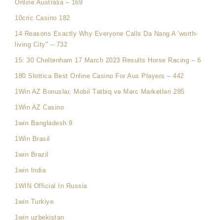
Online Australia – 169
10cric Casino 182
14 Reasons Exactly Why Everyone Calls Da Nang A 'worth-
living City" – 732
15: 30 Cheltenham 17 March 2023 Results Horse Racing – 6
180 Slottica Best Online Casino For Aus Players – 442
1Win AZ Bonuslar, Mobil Tətbiq və Mərc Marketləri 285
1Win AZ Casino
1win Bangladesh 9
1Win Brasil
1win Brazil
1win India
1WIN Official In Russia
1win Turkiye
1win uzbekistan