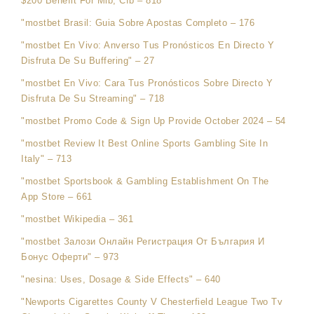
$200 Benefit For Mlb, Cfb – 818
"mostbet Brasil: Guia Sobre Apostas Completo – 176
"mostbet En Vivo: Anverso Tus Pronósticos En Directo Y
Disfruta De Su Buffering" – 27
"mostbet En Vivo: Cara Tus Pronósticos Sobre Directo Y
Disfruta De Su Streaming" – 718
"mostbet Promo Code & Sign Up Provide October 2024 – 54
"mostbet Review It Best Online Sports Gambling Site In
Italy" – 713
"‎mostbet Sportsbook & Gambling Establishment On The
App Store – 661
"mostbet Wikipedia – 361
"mostbet Залози Онлайн Регистрация От България И
Бонус Оферти" – 973
"nesina: Uses, Dosage & Side Effects" – 640
"Newports Cigarettes County V Chesterfield League Two Tv