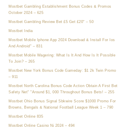
Mostbet Gambling Establishment Bonus Codes & Promos
October 2024 – 625
Mostbet Gambling Review Bet £5 Get £20" – 50
Mostbet India
Mostbet Mobile Iphone App 2024 Download & Install For Ios
And Android" – 831
Mostbet Mobile Wagering: What Is It And How Is It Possible
To Join? – 265
Mostbet New York Bonus Code Gameday: $1 2k Twin Promo
– 911
Mostbet North Carolina Bonus Code Action Obtain A First Bet
Safety Net" "Around $1, 000 Throughout Bonus Bets! – 255
Mostbet Ohio Bonus Signal Sbkwire Score $1000 Promo For
Browns, Bengals & National Football League Week 1 – 790
Mostbet Online 835
Mostbet Online Casino Nj 2024 – 494