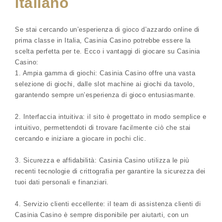
italiano
Se stai cercando un’esperienza di gioco d’azzardo online di
prima classe in Italia, Casinia Casino potrebbe essere la
scelta perfetta per te. Ecco i vantaggi di giocare su Casinia
Casino:
1. Ampia gamma di giochi: Casinia Casino offre una vasta
selezione di giochi, dalle slot machine ai giochi da tavolo,
garantendo sempre un’esperienza di gioco entusiasmante.
2. Interfaccia intuitiva: il sito è progettato in modo semplice e
intuitivo, permettendoti di trovare facilmente ciò che stai
cercando e iniziare a giocare in pochi clic.
3. Sicurezza e affidabilità: Casinia Casino utilizza le più
recenti tecnologie di crittografia per garantire la sicurezza dei
tuoi dati personali e finanziari.
4. Servizio clienti eccellente: il team di assistenza clienti di
Casinia Casino è sempre disponibile per aiutarti, con un