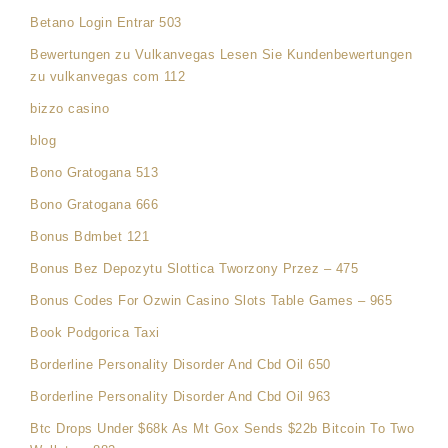
Betano Login Entrar 503
Bewertungen zu Vulkanvegas Lesen Sie Kundenbewertungen
zu vulkanvegas com 112
bizzo casino
blog
Bono Gratogana 513
Bono Gratogana 666
Bonus Bdmbet 121
Bonus Bez Depozytu Slottica Tworzony Przez – 475
Bonus Codes For Ozwin Casino Slots Table Games – 965
Book Podgorica Taxi
Borderline Personality Disorder And Cbd Oil 650
Borderline Personality Disorder And Cbd Oil 963
Btc Drops Under $68k As Mt Gox Sends $22b Bitcoin To Two