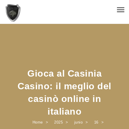
Skip to content
Togg
navig
Gioca al Casinia
Casino: il meglio del
casinò online in
italiano
Home
2025
junio
16