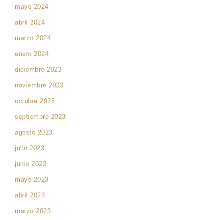
mayo 2024
abril 2024
marzo 2024
enero 2024
diciembre 2023
noviembre 2023
octubre 2023
septiembre 2023
agosto 2023
julio 2023
junio 2023
mayo 2023
abril 2023
marzo 2023