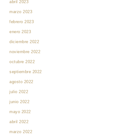
abril 2023
marzo 2023
febrero 2023
enero 2023
diciembre 2022
noviembre 2022
octubre 2022
septiembre 2022
agosto 2022
julio 2022
junio 2022
mayo 2022
abril 2022
marzo 2022