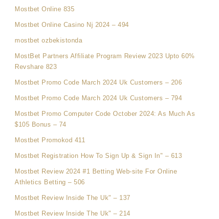
Mostbet Online 835
Mostbet Online Casino Nj 2024 – 494
mostbet ozbekistonda
MostBet Partners Affiliate Program Review 2023 Upto 60%
Revshare 823
Mostbet Promo Code March 2024 Uk Customers – 206
Mostbet Promo Code March 2024 Uk Customers – 794
Mostbet Promo Computer Code October 2024: As Much As
$105 Bonus – 74
Mostbet Promokod 411
Mostbet Registration How To Sign Up & Sign In" – 613
Mostbet Review 2024 #1 Betting Web-site For Online
Athletics Betting – 506
Mostbet Review Inside The Uk" – 137
Mostbet Review Inside The Uk" – 214