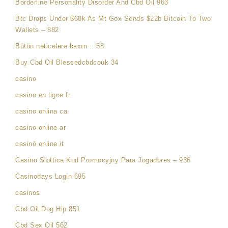
Borderline Personality Disorder And Cbd Oil 963
Btc Drops Under $68k As Mt Gox Sends $22b Bitcoin To Two
Wallets – 882
Bütün nəticələrə baxın .. 58
Buy Cbd Oil Blessedcbdcouk 34
casino
casino en ligne fr
casino onlina ca
casino online ar
casinò online it
Casino Slottica Kod Promocyjny Para Jogadores – 936
Casinodays Login 695
casinos
Cbd Oil Dog Hip 851
Cbd Sex Oil 562