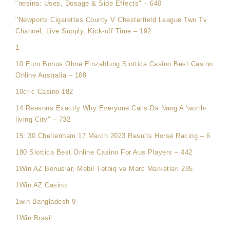
"nesina: Uses, Dosage & Side Effects" – 640
"Newports Cigarettes County V Chesterfield League Two Tv
Channel, Live Supply, Kick-off Time – 192
1
10 Euro Bonus Ohne Einzahlung Slottica Casino Best Casino
Online Australia – 169
10cric Casino 182
14 Reasons Exactly Why Everyone Calls Da Nang A 'worth-
living City" – 732
15: 30 Cheltenham 17 March 2023 Results Horse Racing – 6
180 Slottica Best Online Casino For Aus Players – 442
1Win AZ Bonuslar, Mobil Tətbiq və Mərc Marketləri 285
1Win AZ Casino
1win Bangladesh 9
1Win Brasil