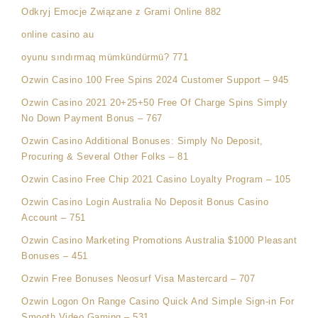
Odkryj Emocje Związane z Grami Online 882
online casino au
oyunu sındırmaq mümkündürmü? 771
Ozwin Casino 100 Free Spins 2024 Customer Support – 945
Ozwin Casino 2021 20+25+50 Free Of Charge Spins Simply
No Down Payment Bonus – 767
Ozwin Casino Additional Bonuses: Simply No Deposit,
Procuring & Several Other Folks – 81
Ozwin Casino Free Chip 2021 Casino Loyalty Program – 105
Ozwin Casino Login Australia No Deposit Bonus Casino
Account – 751
Ozwin Casino Marketing Promotions Australia $1000 Pleasant
Bonuses – 451
Ozwin Free Bonuses Neosurf Visa Mastercard – 707
Ozwin Logon On Range Casino Quick And Simple Sign-in For
Smooth Video Gaming – 531