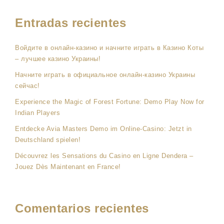
Entradas recientes
Войдите в онлайн-казино и начните играть в Казино Коты
– лучшее казино Украины!
Начните играть в официальное онлайн-казино Украины
сейчас!
Experience the Magic of Forest Fortune: Demo Play Now for
Indian Players
Entdecke Avia Masters Demo im Online-Casino: Jetzt in
Deutschland spielen!
Découvrez les Sensations du Casino en Ligne Dendera –
Jouez Dès Maintenant en France!
Comentarios recientes