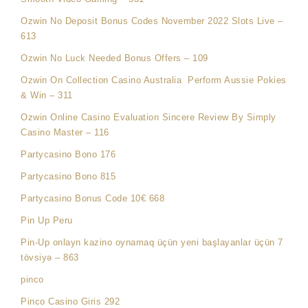
Ozwin No Deposit Bonus Codes November 2022 Slots Live –
613
Ozwin No Luck Needed Bonus Offers – 109
Ozwin On Collection Casino Australia ️ Perform Aussie Pokies
& Win – 311
Ozwin Online Casino Evaluation Sincere Review By Simply
Casino Master – 116
Partycasino Bono 176
Partycasino Bono 815
Partycasino Bonus Code 10€ 668
Pin Up Peru
Pin-Up onlayn kazino oynamaq üçün yeni başlayanlar üçün 7
tövsiyə – 863
pinco
Pinco Casino Giris 292