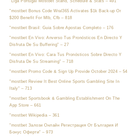
"Liga Portugal Mostbet Stand, Schedule & Stats – 491
"mostbet Bonus Code Wral365 Activates $1k Back-up Or
$200 Benefit For Mlb, Cfb – 818
"mostbet Brasil: Guia Sobre Apostas Completo – 176
"mostbet En Vivo: Anverso Tus Pronósticos En Directo Y
Disfruta De Su Buffering" – 27
"mostbet En Vivo: Cara Tus Pronósticos Sobre Directo Y
Disfruta De Su Streaming" – 718
"mostbet Promo Code & Sign Up Provide October 2024 – 54
"mostbet Review It Best Online Sports Gambling Site In
Italy" – 713
"‎mostbet Sportsbook & Gambling Establishment On The
App Store – 661
"mostbet Wikipedia – 361
"mostbet Залози Онлайн Регистрация От България И
Бонус Оферти" – 973